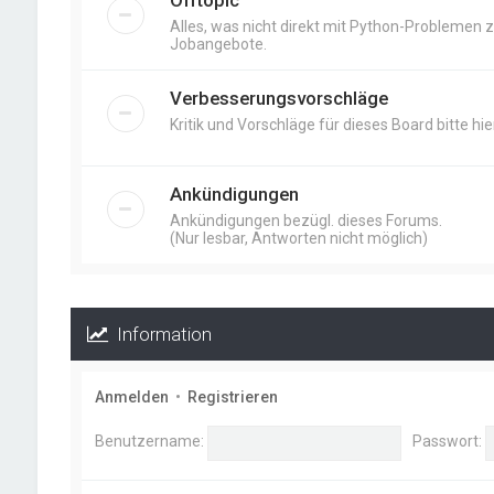
Offtopic
Alles, was nicht direkt mit Python-Problemen zu
Jobangebote.
Verbesserungsvorschläge
Kritik und Vorschläge für dieses Board bitte hier
Ankündigungen
Ankündigungen bezügl. dieses Forums.
(Nur lesbar, Antworten nicht möglich)
Information
Anmelden
•
Registrieren
Benutzername:
Passwort: