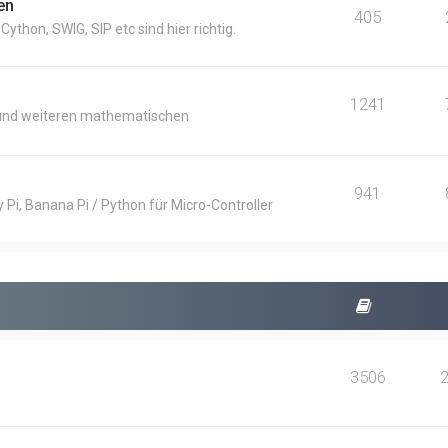
en
405
thon, SWIG, SIP etc sind hier richtig.
1241
und weiteren mathematischen
941
Pi, Banana Pi / Python für Micro-Controller
3506