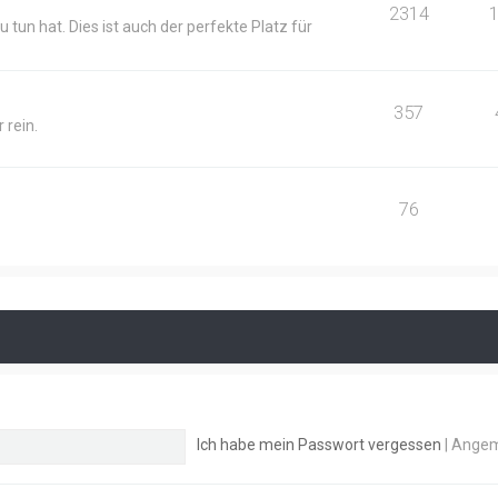
2314
 tun hat. Dies ist auch der perfekte Platz für
357
 rein.
76
Ich habe mein Passwort vergessen
|
Angem