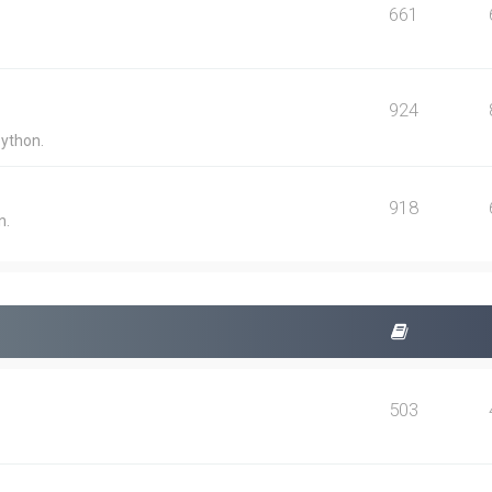
661
924
Python.
918
n.
503