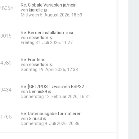
Re: Globale Variablen ja/nein
48064
N
von
kiaralle
e
Mittwoch 5. August 2026, 18:59
u
e
s
Re: Bei der Installation .msi…
t
10016
N
von
noisefloor
e
e
Freitag 31. Juli 2026, 11:27
r
u
B
e
e
s
i
Re: Frontend
14589
t
t
N
von
noisefloor
e
r
e
Sonntag 19. April 2026, 12:38
r
a
u
B
g
e
e
s
Re: [GET/POST zwischen ESP32 …
i
19434
t
N
von
Dennis89
t
e
e
Donnerstag 12. Februar 2026, 16:31
r
r
u
a
B
e
g
e
s
Re: Datenausgabe formatieren
i
11765
t
N
von
Sirius3
t
e
e
Donnerstag 9. Juli 2026, 20:36
r
r
u
a
B
e
g
e
s