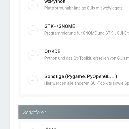
wxPython
Plattformunabhängige GUIs mit wxWidgets.
GTK+/GNOME
Programmierung für GNOME und GTK+, GUI-Erst
Qt/KDE
Python und das Qt-Toolkit, erstellen von GUIs m
Sonstige (Pygame, PyOpenGL, ...)
Hier werden alle anderen GUI-Toolkits sowie Sp
Scriptforen