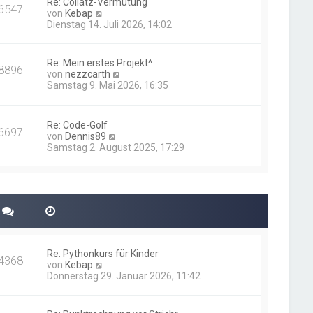
Re: Collatz-Vermutung
t
6547
N
von
Kebap
r
e
Dienstag 14. Juli 2026, 14:02
a
u
g
e
s
Re: Mein erstes Projekt^
8896
t
N
von
nezzcarth
e
e
Samstag 9. Mai 2026, 16:35
r
u
B
e
e
s
i
Re: Code-Golf
t
6697
t
N
von
Dennis89
e
r
e
Samstag 2. August 2025, 17:29
r
a
u
B
g
e
e
s
i
t
t
e
r
r
a
B
g
e
i
Re: Pythonkurs für Kinder
t
4368
N
von
Kebap
r
e
Donnerstag 29. Januar 2026, 11:42
a
u
g
e
s