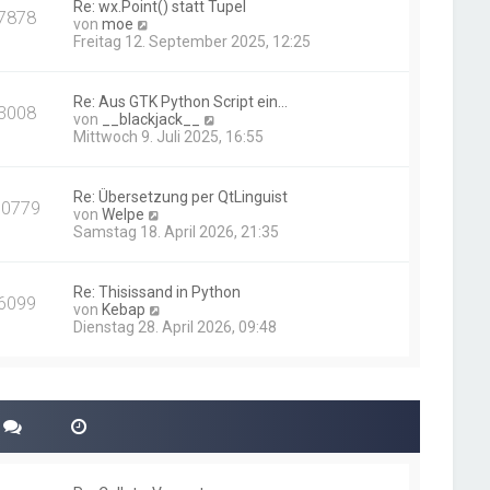
Re: wx.Point() statt Tupel
7878
t
N
von
moe
e
e
Freitag 12. September 2025, 12:25
r
u
B
e
e
s
Re: Aus GTK Python Script ein…
i
3008
t
N
von
__blackjack__
t
e
e
Mittwoch 9. Juli 2025, 16:55
r
r
u
a
B
e
g
e
s
Re: Übersetzung per QtLinguist
i
10779
t
N
von
Welpe
t
e
e
Samstag 18. April 2026, 21:35
r
r
u
a
B
e
g
e
s
Re: Thisissand in Python
i
6099
t
N
von
Kebap
t
e
e
Dienstag 28. April 2026, 09:48
r
r
u
a
B
e
g
e
s
i
t
t
e
r
r
a
B
g
e
i