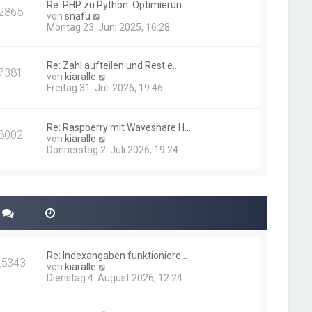
i
Re: PHP zu Python: Optimierun…
t
2865
N
t
von
snafu
e
e
r
Montag 23. Juni 2025, 16:28
r
u
a
B
e
g
e
s
i
Re: Zahl aufteilen und Rest e…
7381
t
t
N
von
kiaralle
e
r
e
Freitag 31. Juli 2026, 19:46
r
a
u
B
g
e
e
s
i
Re: Raspberry mit Waveshare H…
t
8002
t
N
von
kiaralle
e
r
e
Donnerstag 2. Juli 2026, 19:24
r
a
u
B
g
e
e
s
i
t
t
e
r
r
a
B
g
e
i
Re: Indexangaben funktioniere…
t
25343
N
von
kiaralle
r
e
Dienstag 4. August 2026, 12:24
a
u
g
e
s