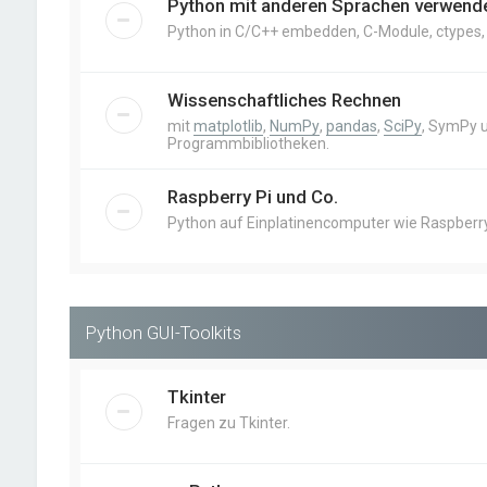
Python mit anderen Sprachen verwend
Python in C/C++ embedden, C-Module, ctypes, Cy
Wissenschaftliches Rechnen
mit
matplotlib
,
NumPy
,
pandas
,
SciPy
, SymPy 
Programmbibliotheken.
Raspberry Pi und Co.
Python auf Einplatinencomputer wie Raspberry 
Python GUI-Toolkits
Tkinter
Fragen zu Tkinter.