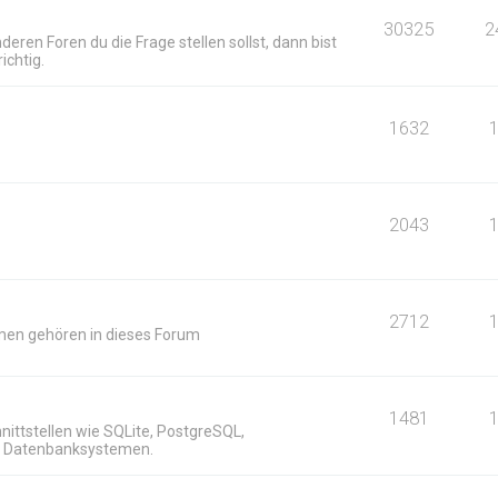
30325
2
deren Foren du die Frage stellen sollst, dann bist
ichtig.
1632
2043
2712
men gehören in dieses Forum
n
1481
ittstellen wie SQLite, PostgreSQL,
n Datenbanksystemen.