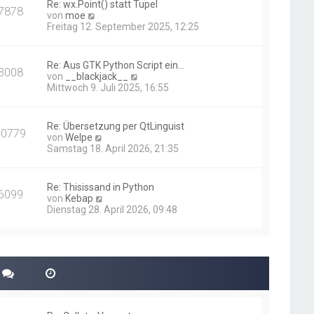
Re: wx.Point() statt Tupel
7878
t
N
von
moe
e
e
Freitag 12. September 2025, 12:25
r
u
B
e
e
s
Re: Aus GTK Python Script ein…
i
3008
t
N
von
__blackjack__
t
e
e
Mittwoch 9. Juli 2025, 16:55
r
r
u
a
B
e
g
e
s
Re: Übersetzung per QtLinguist
i
10779
t
N
von
Welpe
t
e
e
Samstag 18. April 2026, 21:35
r
r
u
a
B
e
g
e
s
Re: Thisissand in Python
i
6099
t
N
von
Kebap
t
e
e
Dienstag 28. April 2026, 09:48
r
r
u
a
B
e
g
e
s
i
t
t
e
r
r
a
B
g
e
i