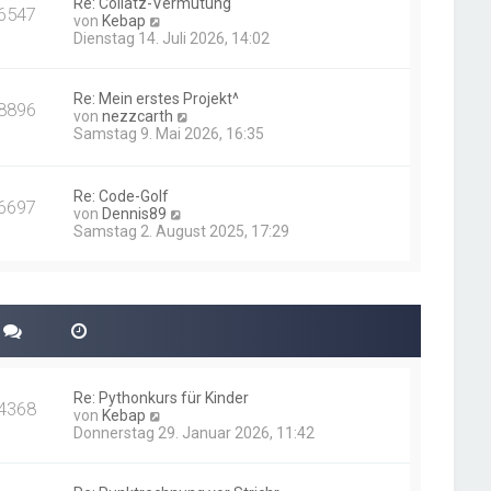
Re: Collatz-Vermutung
t
6547
N
von
Kebap
r
e
Dienstag 14. Juli 2026, 14:02
a
u
g
e
s
Re: Mein erstes Projekt^
8896
t
N
von
nezzcarth
e
e
Samstag 9. Mai 2026, 16:35
r
u
B
e
e
s
i
Re: Code-Golf
t
6697
t
N
von
Dennis89
e
r
e
Samstag 2. August 2025, 17:29
r
a
u
B
g
e
e
s
i
t
t
e
r
r
a
B
g
e
i
Re: Pythonkurs für Kinder
t
4368
N
von
Kebap
r
e
Donnerstag 29. Januar 2026, 11:42
a
u
g
e
s