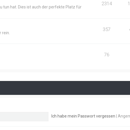
2314
 tun hat. Dies ist auch der perfekte Platz für
357
 rein.
76
Ich habe mein Passwort vergessen
|
Angem