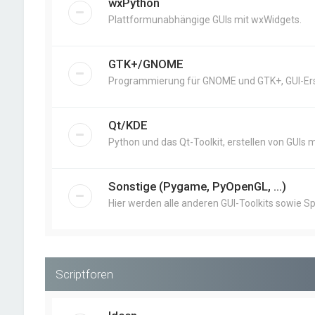
wxPython
Plattformunabhängige GUIs mit wxWidgets.
GTK+/GNOME
Programmierung für GNOME und GTK+, GUI-Erst
Qt/KDE
Python und das Qt-Toolkit, erstellen von GUIs m
Sonstige (Pygame, PyOpenGL, ...)
Hier werden alle anderen GUI-Toolkits sowie Sp
Scriptforen