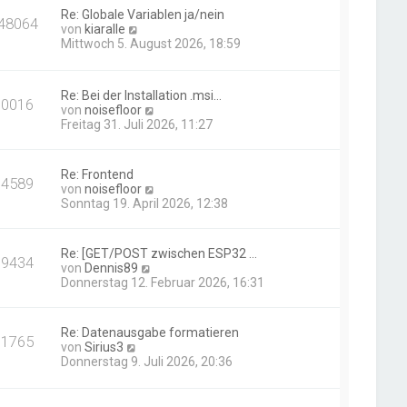
Re: Globale Variablen ja/nein
48064
N
von
kiaralle
e
Mittwoch 5. August 2026, 18:59
u
e
s
Re: Bei der Installation .msi…
t
10016
N
von
noisefloor
e
e
Freitag 31. Juli 2026, 11:27
r
u
B
e
e
s
i
Re: Frontend
14589
t
t
N
von
noisefloor
e
r
e
Sonntag 19. April 2026, 12:38
r
a
u
B
g
e
e
s
Re: [GET/POST zwischen ESP32 …
i
19434
t
N
von
Dennis89
t
e
e
Donnerstag 12. Februar 2026, 16:31
r
r
u
a
B
e
g
e
s
Re: Datenausgabe formatieren
i
11765
t
N
von
Sirius3
t
e
e
Donnerstag 9. Juli 2026, 20:36
r
r
u
a
B
e
g
e
s