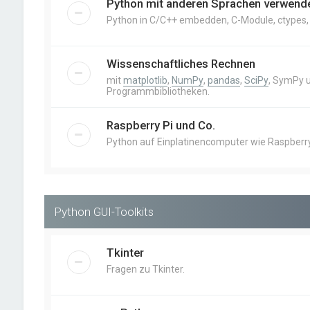
Python mit anderen Sprachen verwend
Python in C/C++ embedden, C-Module, ctypes, Cy
Wissenschaftliches Rechnen
mit
matplotlib
,
NumPy
,
pandas
,
SciPy
, SymPy 
Programmbibliotheken.
Raspberry Pi und Co.
Python auf Einplatinencomputer wie Raspberry 
Python GUI-Toolkits
Tkinter
Fragen zu Tkinter.