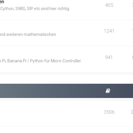
en
405
thon, SWIG, SIP etc sind hier richtig.
1241
und weiteren mathematischen
941
Pi, Banana Pi / Python für Micro-Controller
3506