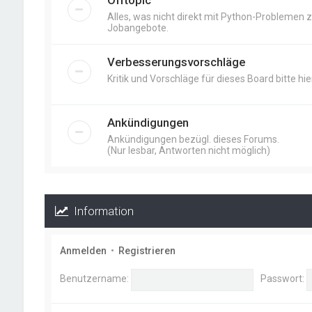
Offtopic
Alles, was nicht direkt mit Python-Problemen zu
Jobangebote.
Verbesserungsvorschläge
Kritik und Vorschläge für dieses Board bitte hier
Ankündigungen
Ankündigungen bezügl. dieses Forums.
(Nur lesbar, Antworten nicht möglich)
Information
Anmelden
•
Registrieren
Benutzername:
Passwort: