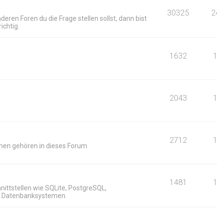
30325
2
deren Foren du die Frage stellen sollst, dann bist
ichtig.
1632
2043
2712
men gehören in dieses Forum
n
1481
ittstellen wie SQLite, PostgreSQL,
n Datenbanksystemen.