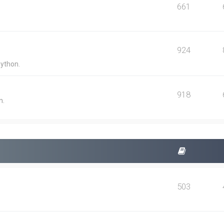
661
924
Python.
918
n.
503