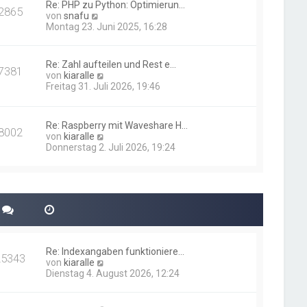
i
Re: PHP zu Python: Optimierun…
t
2865
N
t
von
snafu
e
e
r
Montag 23. Juni 2025, 16:28
r
u
a
B
e
g
e
s
i
Re: Zahl aufteilen und Rest e…
7381
t
t
N
von
kiaralle
e
r
e
Freitag 31. Juli 2026, 19:46
r
a
u
B
g
e
e
s
i
Re: Raspberry mit Waveshare H…
t
8002
t
N
von
kiaralle
e
r
e
Donnerstag 2. Juli 2026, 19:24
r
a
u
B
g
e
e
s
i
t
t
e
r
r
a
B
g
e
i
Re: Indexangaben funktioniere…
t
25343
N
von
kiaralle
r
e
Dienstag 4. August 2026, 12:24
a
u
g
e
s