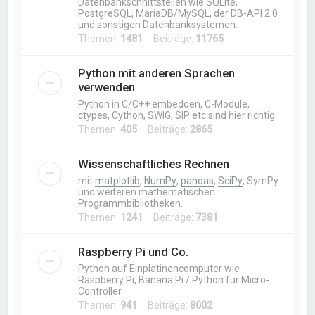
Datenbankschnittstellen wie SQLite,
PostgreSQL, MariaDB/MySQL, der DB-API 2.0
und sonstigen Datenbanksystemen.
Themen:
1481
Beiträge:
11765
Python mit anderen Sprachen
verwenden
Python in C/C++ embedden, C-Module,
ctypes, Cython, SWIG, SIP etc sind hier richtig.
Themen:
405
Beiträge:
2865
Wissenschaftliches Rechnen
mit
matplotlib
,
NumPy
,
pandas
,
SciPy
, SymPy
und weiteren mathematischen
Programmbibliotheken.
Themen:
1241
Beiträge:
7381
Raspberry Pi und Co.
Python auf Einplatinencomputer wie
Raspberry Pi, Banana Pi / Python für Micro-
Controller
Themen:
941
Beiträge:
8002