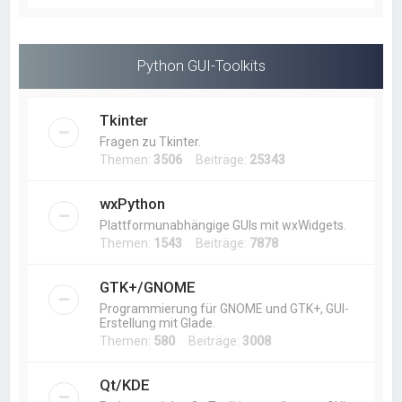
Python GUI-Toolkits
Tkinter
Fragen zu Tkinter.
Themen:
3506
Beiträge:
25343
wxPython
Plattformunabhängige GUIs mit wxWidgets.
Themen:
1543
Beiträge:
7878
GTK+/GNOME
Programmierung für GNOME und GTK+, GUI-
Erstellung mit Glade.
Themen:
580
Beiträge:
3008
Qt/KDE