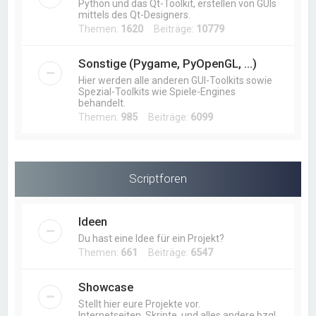
Python und das Qt-Toolkit, erstellen von GUIs
mittels des Qt-Designers.
Themen:
1620
Beiträge:
10779
Sonstige (Pygame, PyOpenGL, ...)
Hier werden alle anderen GUI-Toolkits sowie
Spezial-Toolkits wie Spiele-Engines
behandelt.
Themen:
985
Beiträge:
6099
Scriptforen
Ideen
Du hast eine Idee für ein Projekt?
Themen:
661
Beiträge:
6547
Showcase
Stellt hier eure Projekte vor.
Internetseiten, Skripte, und alles andere bzgl.