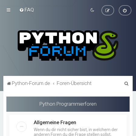
FAQ
S
Python-Forum.de
Foren-Übersicht
u
c
Python Programmierforen
h
e
Allgemeine Fragen
Wenn du dir nicht sicher bist, in welchem der
anderen Foren du die Frage stellen sollst,