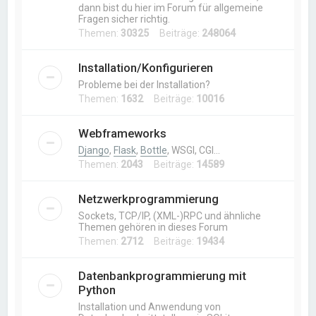
dann bist du hier im Forum für allgemeine
Fragen sicher richtig.
Themen:
30325
Beiträge:
248064
Installation/Konfigurieren
Probleme bei der Installation?
Themen:
1632
Beiträge:
10016
Webframeworks
Django
,
Flask
,
Bottle
, WSGI, CGI…
Themen:
2043
Beiträge:
14589
Netzwerkprogrammierung
Sockets, TCP/IP, (XML-)RPC und ähnliche
Themen gehören in dieses Forum
Themen:
2712
Beiträge:
19434
Datenbankprogrammierung mit
Python
Installation und Anwendung von