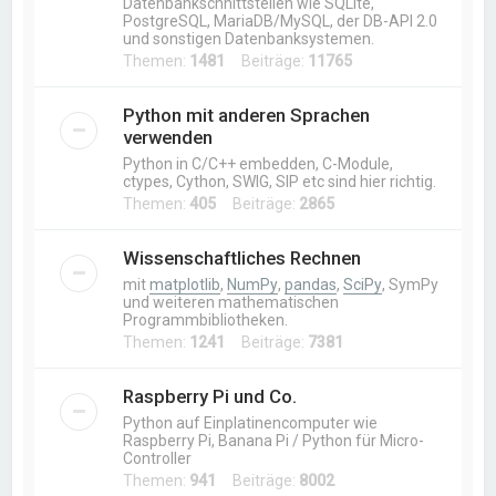
Datenbankschnittstellen wie SQLite,
PostgreSQL, MariaDB/MySQL, der DB-API 2.0
und sonstigen Datenbanksystemen.
Themen:
1481
Beiträge:
11765
Python mit anderen Sprachen
verwenden
Python in C/C++ embedden, C-Module,
ctypes, Cython, SWIG, SIP etc sind hier richtig.
Themen:
405
Beiträge:
2865
Wissenschaftliches Rechnen
mit
matplotlib
,
NumPy
,
pandas
,
SciPy
, SymPy
und weiteren mathematischen
Programmbibliotheken.
Themen:
1241
Beiträge:
7381
Raspberry Pi und Co.
Python auf Einplatinencomputer wie
Raspberry Pi, Banana Pi / Python für Micro-
Controller
Themen:
941
Beiträge:
8002