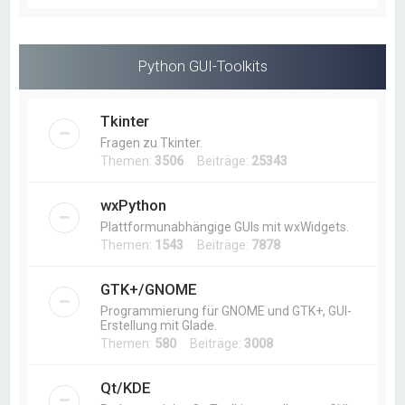
Python GUI-Toolkits
Tkinter
Fragen zu Tkinter.
Themen:
3506
Beiträge:
25343
wxPython
Plattformunabhängige GUIs mit wxWidgets.
Themen:
1543
Beiträge:
7878
GTK+/GNOME
Programmierung für GNOME und GTK+, GUI-
Erstellung mit Glade.
Themen:
580
Beiträge:
3008
Qt/KDE