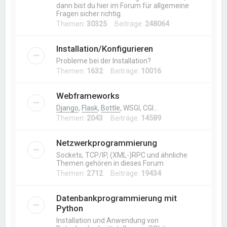
dann bist du hier im Forum für allgemeine
Fragen sicher richtig.
Themen:
30325
Beiträge:
248064
Installation/Konfigurieren
Probleme bei der Installation?
Themen:
1632
Beiträge:
10016
Webframeworks
Django
,
Flask
,
Bottle
, WSGI, CGI…
Themen:
2043
Beiträge:
14589
Netzwerkprogrammierung
Sockets, TCP/IP, (XML-)RPC und ähnliche
Themen gehören in dieses Forum
Themen:
2712
Beiträge:
19434
Datenbankprogrammierung mit
Python
Installation und Anwendung von