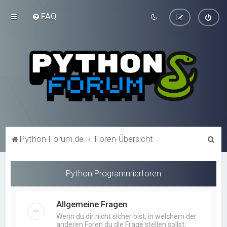
FAQ
S
Python-Forum.de
Foren-Übersicht
u
c
Python Programmierforen
h
e
Allgemeine Fragen
Wenn du dir nicht sicher bist, in welchem der
anderen Foren du die Frage stellen sollst,