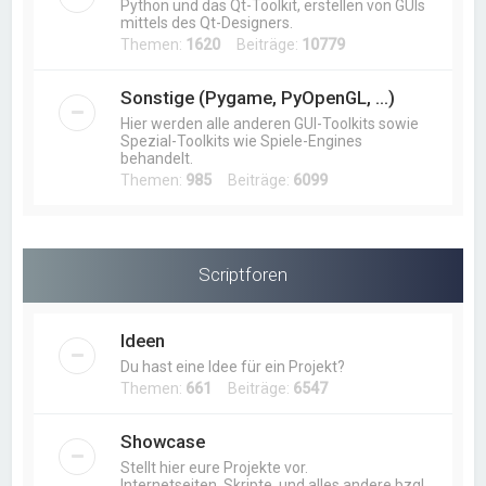
Python und das Qt-Toolkit, erstellen von GUIs
mittels des Qt-Designers.
Themen:
1620
Beiträge:
10779
Sonstige (Pygame, PyOpenGL, ...)
Hier werden alle anderen GUI-Toolkits sowie
Spezial-Toolkits wie Spiele-Engines
behandelt.
Themen:
985
Beiträge:
6099
Scriptforen
Ideen
Du hast eine Idee für ein Projekt?
Themen:
661
Beiträge:
6547
Showcase
Stellt hier eure Projekte vor.
Internetseiten, Skripte, und alles andere bzgl.