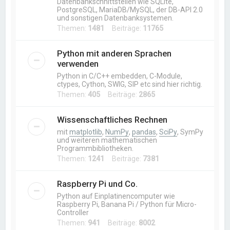
Datenbankschnittstellen wie SQLite,
PostgreSQL, MariaDB/MySQL, der DB-API 2.0
und sonstigen Datenbanksystemen.
Themen:
1481
Beiträge:
11765
Python mit anderen Sprachen
verwenden
Python in C/C++ embedden, C-Module,
ctypes, Cython, SWIG, SIP etc sind hier richtig.
Themen:
405
Beiträge:
2865
Wissenschaftliches Rechnen
mit
matplotlib
,
NumPy
,
pandas
,
SciPy
, SymPy
und weiteren mathematischen
Programmbibliotheken.
Themen:
1241
Beiträge:
7381
Raspberry Pi und Co.
Python auf Einplatinencomputer wie
Raspberry Pi, Banana Pi / Python für Micro-
Controller
Themen:
941
Beiträge:
8002