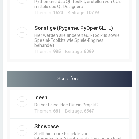
Python und das Qt-Toolkit, erstellen von GUIs
mittels des Qt-Designers.
Themen:
1620
Beiträge:
10779
Sonstige (Pygame, PyOpenGL, ...)
Hier werden alle anderen GUI-Toolkits sowie
Spezial-Toolkits wie Spiele-Engines
behandelt.
Themen:
985
Beiträge:
6099
Scriptforen
Ideen
Du hast eine Idee für ein Projekt?
Themen:
661
Beiträge:
6547
Showcase
Stellt hier eure Projekte vor.
Internetseiten, Skripte, und alles andere bzgl.