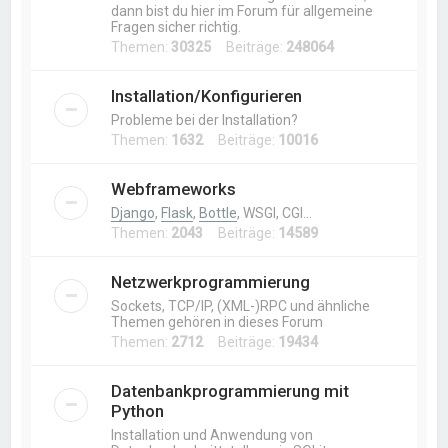
dann bist du hier im Forum für allgemeine
Fragen sicher richtig.
Themen:
30325
Beiträge:
248064
Installation/Konfigurieren
Probleme bei der Installation?
Themen:
1632
Beiträge:
10016
Webframeworks
Django
,
Flask
,
Bottle
, WSGI, CGI…
Themen:
2043
Beiträge:
14589
Netzwerkprogrammierung
Sockets, TCP/IP, (XML-)RPC und ähnliche
Themen gehören in dieses Forum
Themen:
2712
Beiträge:
19434
Datenbankprogrammierung mit
Python
Installation und Anwendung von