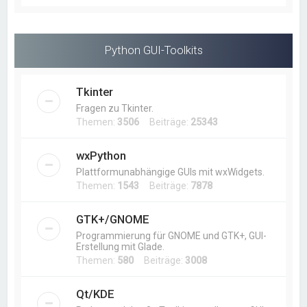
Python GUI-Toolkits
Tkinter
Fragen zu Tkinter.
Themen:
3506
Beiträge:
25343
wxPython
Plattformunabhängige GUIs mit wxWidgets.
Themen:
1543
Beiträge:
7878
GTK+/GNOME
Programmierung für GNOME und GTK+, GUI-
Erstellung mit Glade.
Themen:
580
Beiträge:
3008
Qt/KDE