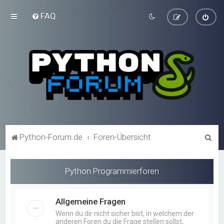
FAQ
S
Python-Forum.de
Foren-Übersicht
u
c
Python Programmierforen
h
e
Allgemeine Fragen
Wenn du dir nicht sicher bist, in welchem der
anderen Foren du die Frage stellen sollst,