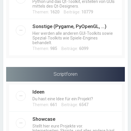
Python und das Qt-Toolkit, erstellen von GUIs
mittels des Qt-Designers.
Themen:
1620
Beiträge:
10779
Sonstige (Pygame, PyOpenGL, ...)
Hier werden alle anderen GUI-Toolkits sowie
Spezial-Toolkits wie Spiele-Engines
behandelt.
Themen:
985
Beiträge:
6099
Scriptforen
Ideen
Du hast eine Idee für ein Projekt?
Themen:
661
Beiträge:
6547
Showcase
Stellt hier eure Projekte vor.
Internetseiten, Skripte, und alles andere bzgl.