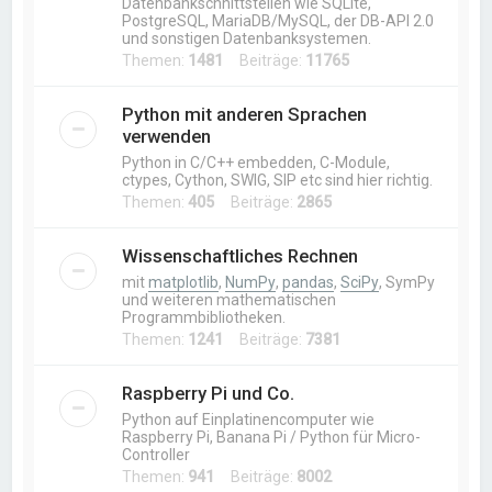
Datenbankschnittstellen wie SQLite,
PostgreSQL, MariaDB/MySQL, der DB-API 2.0
und sonstigen Datenbanksystemen.
Themen:
1481
Beiträge:
11765
Python mit anderen Sprachen
verwenden
Python in C/C++ embedden, C-Module,
ctypes, Cython, SWIG, SIP etc sind hier richtig.
Themen:
405
Beiträge:
2865
Wissenschaftliches Rechnen
mit
matplotlib
,
NumPy
,
pandas
,
SciPy
, SymPy
und weiteren mathematischen
Programmbibliotheken.
Themen:
1241
Beiträge:
7381
Raspberry Pi und Co.
Python auf Einplatinencomputer wie
Raspberry Pi, Banana Pi / Python für Micro-
Controller
Themen:
941
Beiträge:
8002