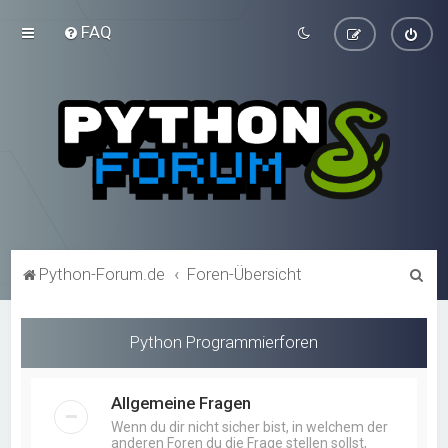
FAQ
S
Python-Forum.de
Foren-Übersicht
u
c
Python Programmierforen
h
e
Allgemeine Fragen
Wenn du dir nicht sicher bist, in welchem der
anderen Foren du die Frage stellen sollst,