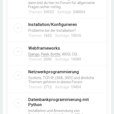
dann bist du hier im Forum für allgemeine
Fragen sicher richtig.
Themen:
30325
Beiträge:
248064
Installation/Konfigurieren
Probleme bei der Installation?
Themen:
1632
Beiträge:
10016
Webframeworks
Django
,
Flask
,
Bottle
, WSGI, CGI…
Themen:
2043
Beiträge:
14589
Netzwerkprogrammierung
Sockets, TCP/IP, (XML-)RPC und ähnliche
Themen gehören in dieses Forum
Themen:
2712
Beiträge:
19434
Datenbankprogrammierung mit
Python
Installation und Anwendung von