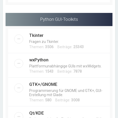
Python GUI-Toolkits
Tkinter
Fragen zu Tkinter.
Themen:
3506
Beiträge:
25343
wxPython
Plattformunabhängige GUIs mit wxWidgets.
Themen:
1543
Beiträge:
7878
GTK+/GNOME
Programmierung für GNOME und GTK+, GUI-
Erstellung mit Glade.
Themen:
580
Beiträge:
3008
Qt/KDE