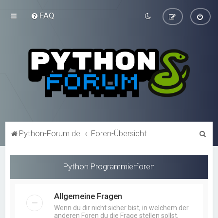
FAQ
S
Python-Forum.de
Foren-Übersicht
u
c
Python Programmierforen
h
e
Allgemeine Fragen
Wenn du dir nicht sicher bist, in welchem der
anderen Foren du die Frage stellen sollst,