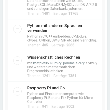
Datenbankschnittstellen wie SQLite,
PostgreSQL, MariaDB/MySQL, der DB-API 2.0
und sonstigen Datenbanksystemen.
Themen:
1481
Beiträge:
11765
Python mit anderen Sprachen
verwenden
Python in C/C++ embedden, C-Module,
ctypes, Cython, SWIG, SIP etc sind hier richtig.
Themen:
405
Beiträge:
2865
Wissenschaftliches Rechnen
mit
matplotlib
,
NumPy
,
pandas
,
SciPy
, SymPy
und weiteren mathematischen
Programmbibliotheken.
Themen:
1241
Beiträge:
7381
Raspberry Pi und Co.
Python auf Einplatinencomputer wie
Raspberry Pi, Banana Pi / Python für Micro-
Controller
Themen:
941
Beiträge:
8002