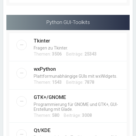
Python GUI-Toolkits
Tkinter
Fragen zu Tkinter.
Themen:
3506
Beiträge:
25343
wxPython
Plattformunabhängige GUIs mit wxWidgets.
Themen:
1543
Beiträge:
7878
GTK+/GNOME
Programmierung für GNOME und GTK+, GUI-
Erstellung mit Glade.
Themen:
580
Beiträge:
3008
Qt/KDE