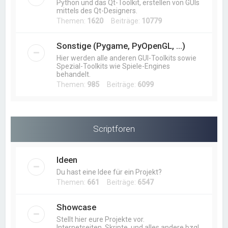
Python und das Qt-Toolkit, erstellen von GUIs
mittels des Qt-Designers.
Themen:
1620
Beiträge:
10779
Sonstige (Pygame, PyOpenGL, ...)
Hier werden alle anderen GUI-Toolkits sowie
Spezial-Toolkits wie Spiele-Engines
behandelt.
Themen:
985
Beiträge:
6099
Scriptforen
Ideen
Du hast eine Idee für ein Projekt?
Themen:
661
Beiträge:
6547
Showcase
Stellt hier eure Projekte vor.
Internetseiten, Skripte, und alles andere bzgl.