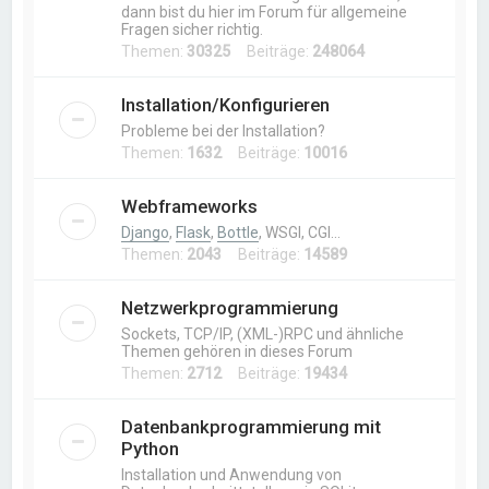
dann bist du hier im Forum für allgemeine
Fragen sicher richtig.
Themen:
30325
Beiträge:
248064
Installation/Konfigurieren
Probleme bei der Installation?
Themen:
1632
Beiträge:
10016
Webframeworks
Django
,
Flask
,
Bottle
, WSGI, CGI…
Themen:
2043
Beiträge:
14589
Netzwerkprogrammierung
Sockets, TCP/IP, (XML-)RPC und ähnliche
Themen gehören in dieses Forum
Themen:
2712
Beiträge:
19434
Datenbankprogrammierung mit
Python
Installation und Anwendung von