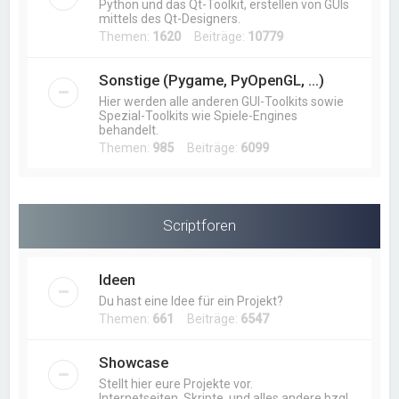
Python und das Qt-Toolkit, erstellen von GUIs
mittels des Qt-Designers.
Themen:
1620
Beiträge:
10779
Sonstige (Pygame, PyOpenGL, ...)
Hier werden alle anderen GUI-Toolkits sowie
Spezial-Toolkits wie Spiele-Engines
behandelt.
Themen:
985
Beiträge:
6099
Scriptforen
Ideen
Du hast eine Idee für ein Projekt?
Themen:
661
Beiträge:
6547
Showcase
Stellt hier eure Projekte vor.
Internetseiten, Skripte, und alles andere bzgl.