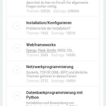
dann bist du hier im Forum für allgemeine
Fragen sicher richtig.
Themen:
30326
Beiträge:
248066
Installation/Konfigurieren
Probleme bei der Installation?
Themen:
1632
Beiträge:
10016
Webframeworks
Django
,
Flask
,
Bottle
, WSGI, CGI…
Themen:
2043
Beiträge:
14589
Netzwerkprogrammierung
Sockets, TCP/IP, (XML-)RPC und ähnliche
Themen gehören in dieses Forum
Themen:
2712
Beiträge:
19434
Datenbankprogrammierung mit
Python
Installation und Anwendung von