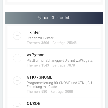
Python GUI-Toolkits
Tkinter
Fragen zu Tkinter.
Themen:
3506
Beiträge:
25343
wxPython
Plattformunabhängige GUIs mit wxWidgets.
Themen:
1543
Beiträge:
7878
GTK+/GNOME
Programmierung für GNOME und GTK+, GUI-
Erstellung mit Glade.
Themen:
580
Beiträge:
3008
Qt/KDE