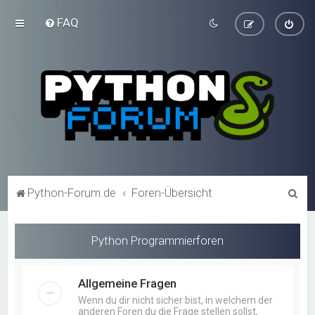
FAQ
S
Python-Forum.de
Foren-Übersicht
u
c
Python Programmierforen
h
e
Allgemeine Fragen
Wenn du dir nicht sicher bist, in welchem der
anderen Foren du die Frage stellen sollst,