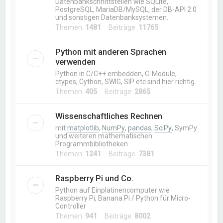
Datenbankschnittstellen wie SQLite,
PostgreSQL, MariaDB/MySQL, der DB-API 2.0
und sonstigen Datenbanksystemen.
Themen:
1481
Beiträge:
11765
Python mit anderen Sprachen
verwenden
Python in C/C++ embedden, C-Module,
ctypes, Cython, SWIG, SIP etc sind hier richtig.
Themen:
405
Beiträge:
2865
Wissenschaftliches Rechnen
mit
matplotlib
,
NumPy
,
pandas
,
SciPy
, SymPy
und weiteren mathematischen
Programmbibliotheken.
Themen:
1241
Beiträge:
7381
Raspberry Pi und Co.
Python auf Einplatinencomputer wie
Raspberry Pi, Banana Pi / Python für Micro-
Controller
Themen:
941
Beiträge:
8002