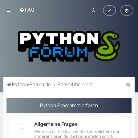
FAQ
S
Python-Forum.de
Foren-Übersicht
u
c
Python Programmierforen
h
e
Allgemeine Fragen
Wenn du dir nicht sicher bist, in welchem der
anderen Foren du die Frage stellen sollst,