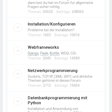
dann bist du hier im Forum für allgemeine
Fragen sicher richtig.
Themen:
30325
Beiträge:
248065
Installation/Konfigurieren
Probleme bei der Installation?
Themen:
1632
Beiträge:
10016
Webframeworks
Django
,
Flask
,
Bottle
, WSGI, CGI…
Themen:
2043
Beiträge:
14589
Netzwerkprogrammierung
Sockets, TCP/IP, (XML-)RPC und ähnliche
Themen gehören in dieses Forum
Themen:
2712
Beiträge:
19434
Datenbankprogrammierung mit
Python
Installation und Anwendung von