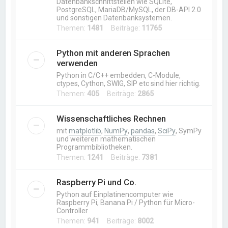
Datenbankschnittstellen wie SQLite,
PostgreSQL, MariaDB/MySQL, der DB-API 2.0
und sonstigen Datenbanksystemen.
Themen:
1481
Beiträge:
11765
Python mit anderen Sprachen
verwenden
Python in C/C++ embedden, C-Module,
ctypes, Cython, SWIG, SIP etc sind hier richtig.
Themen:
405
Beiträge:
2865
Wissenschaftliches Rechnen
mit
matplotlib
,
NumPy
,
pandas
,
SciPy
, SymPy
und weiteren mathematischen
Programmbibliotheken.
Themen:
1241
Beiträge:
7381
Raspberry Pi und Co.
Python auf Einplatinencomputer wie
Raspberry Pi, Banana Pi / Python für Micro-
Controller
Themen:
941
Beiträge:
8002