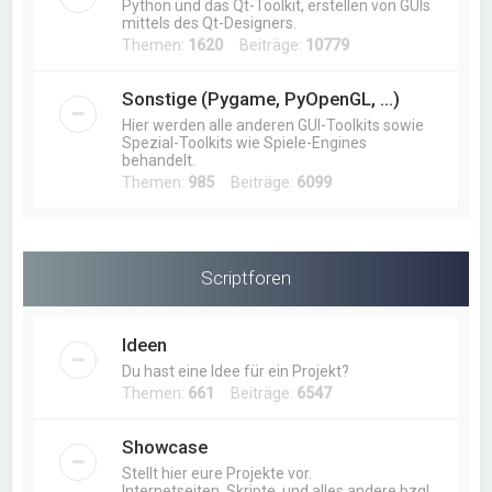
Python und das Qt-Toolkit, erstellen von GUIs
mittels des Qt-Designers.
Themen:
1620
Beiträge:
10779
Sonstige (Pygame, PyOpenGL, ...)
Hier werden alle anderen GUI-Toolkits sowie
Spezial-Toolkits wie Spiele-Engines
behandelt.
Themen:
985
Beiträge:
6099
Scriptforen
Ideen
Du hast eine Idee für ein Projekt?
Themen:
661
Beiträge:
6547
Showcase
Stellt hier eure Projekte vor.
Internetseiten, Skripte, und alles andere bzgl.