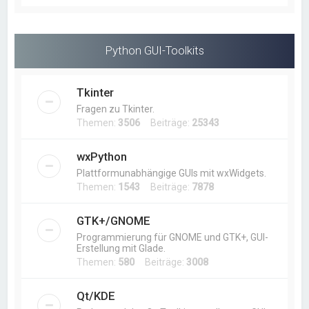
Python GUI-Toolkits
Tkinter
Fragen zu Tkinter.
Themen:
3506
Beiträge:
25343
wxPython
Plattformunabhängige GUIs mit wxWidgets.
Themen:
1543
Beiträge:
7878
GTK+/GNOME
Programmierung für GNOME und GTK+, GUI-
Erstellung mit Glade.
Themen:
580
Beiträge:
3008
Qt/KDE