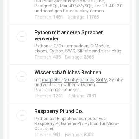
Datenbankschnittstellen wie SQLite,
PostgreSQL, MariaDB/MySQL, der DB-API 2.0
und sonstigen Datenbanksystemen.
Themen:
1481
Beiträge:
11765
Python mit anderen Sprachen
verwenden
Python in C/C++ embedden, C-Module,
ctypes, Cython, SWIG, SIP etc sind hier richtig.
Themen:
405
Beiträge:
2865
Wissenschaftliches Rechnen
mit
matplotlib
,
NumPy
,
pandas
,
SciPy
, SymPy
und weiteren mathematischen
Programmbibliotheken.
Themen:
1241
Beiträge:
7381
Raspberry Pi und Co.
Python auf Einplatinencomputer wie
Raspberry Pi, Banana Pi / Python für Micro-
Controller
Themen:
941
Beiträge:
8002