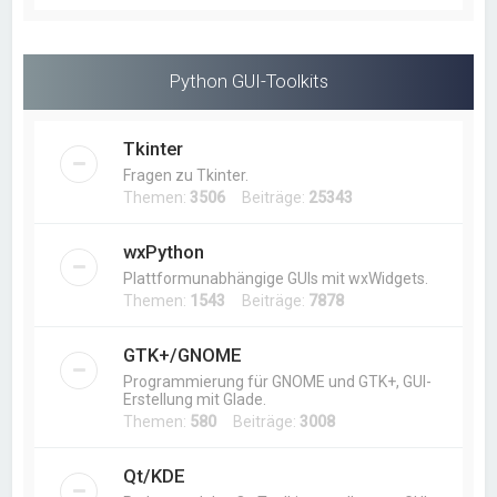
Python GUI-Toolkits
Tkinter
Fragen zu Tkinter.
Themen:
3506
Beiträge:
25343
wxPython
Plattformunabhängige GUIs mit wxWidgets.
Themen:
1543
Beiträge:
7878
GTK+/GNOME
Programmierung für GNOME und GTK+, GUI-
Erstellung mit Glade.
Themen:
580
Beiträge:
3008
Qt/KDE