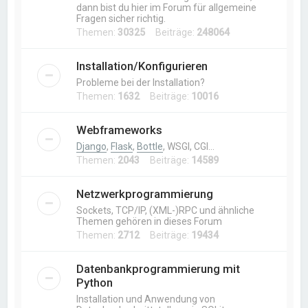
dann bist du hier im Forum für allgemeine
Fragen sicher richtig.
Themen:
30325
Beiträge:
248064
Installation/Konfigurieren
Probleme bei der Installation?
Themen:
1632
Beiträge:
10016
Webframeworks
Django
,
Flask
,
Bottle
, WSGI, CGI…
Themen:
2043
Beiträge:
14589
Netzwerkprogrammierung
Sockets, TCP/IP, (XML-)RPC und ähnliche
Themen gehören in dieses Forum
Themen:
2712
Beiträge:
19434
Datenbankprogrammierung mit
Python
Installation und Anwendung von