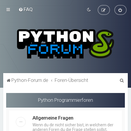
FAQ
S
Python-Forum.de
Foren-Übersicht
u
c
Python Programmierforen
h
e
Allgemeine Fragen
Wenn du dir nicht sicher bist, in welchem der
anderen Foren du die Frage stellen sollst,