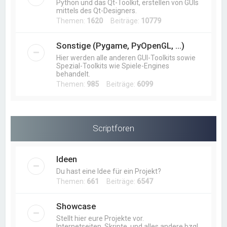
Python und das Qt-Toolkit, erstellen von GUIs
mittels des Qt-Designers.
Themen:
1620
Beiträge:
10779
Sonstige (Pygame, PyOpenGL, ...)
Hier werden alle anderen GUI-Toolkits sowie
Spezial-Toolkits wie Spiele-Engines
behandelt.
Themen:
985
Beiträge:
6099
Scriptforen
Ideen
Du hast eine Idee für ein Projekt?
Themen:
661
Beiträge:
6547
Showcase
Stellt hier eure Projekte vor.
Internetseiten, Skripte, und alles andere bzgl.