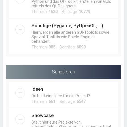
Python und das Qt-Toolkit, erstellen von GUIs
mittels des Qt-Designers.
Themen:
1620
Beiträge:
10779
Sonstige (Pygame, PyOpenGL, ...)
Hier werden alle anderen GUI-Toolkits sowie
Spezial-Toolkits wie Spiele-Engines
behandelt.
Themen:
985
Beiträge:
6099
Scriptforen
Ideen
Du hast eine Idee für ein Projekt?
Themen:
661
Beiträge:
6547
Showcase
Stellt hier eure Projekte vor.
Internetseiten, Skripte, und alles andere bzgl.