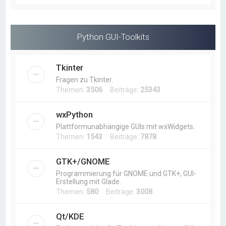
Python GUI-Toolkits
Tkinter
Fragen zu Tkinter.
Themen:
3506
Beiträge:
25343
wxPython
Plattformunabhängige GUIs mit wxWidgets.
Themen:
1543
Beiträge:
7878
GTK+/GNOME
Programmierung für GNOME und GTK+, GUI-
Erstellung mit Glade.
Themen:
580
Beiträge:
3008
Qt/KDE