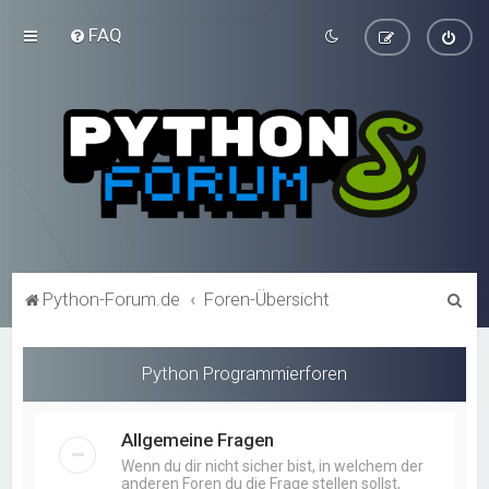
FAQ
S
Python-Forum.de
Foren-Übersicht
u
c
Python Programmierforen
h
e
Allgemeine Fragen
Wenn du dir nicht sicher bist, in welchem der
anderen Foren du die Frage stellen sollst,