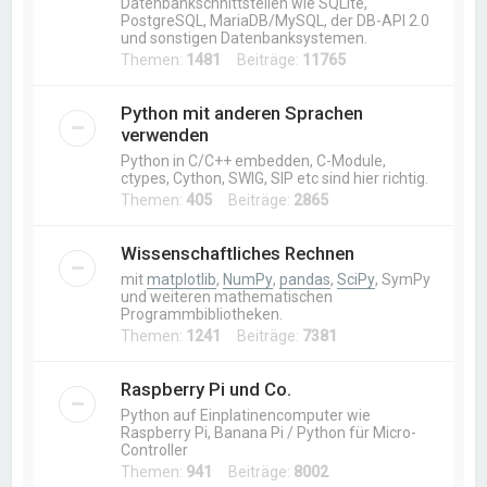
Datenbankschnittstellen wie SQLite,
PostgreSQL, MariaDB/MySQL, der DB-API 2.0
und sonstigen Datenbanksystemen.
Themen:
1481
Beiträge:
11765
Python mit anderen Sprachen
verwenden
Python in C/C++ embedden, C-Module,
ctypes, Cython, SWIG, SIP etc sind hier richtig.
Themen:
405
Beiträge:
2865
Wissenschaftliches Rechnen
mit
matplotlib
,
NumPy
,
pandas
,
SciPy
, SymPy
und weiteren mathematischen
Programmbibliotheken.
Themen:
1241
Beiträge:
7381
Raspberry Pi und Co.
Python auf Einplatinencomputer wie
Raspberry Pi, Banana Pi / Python für Micro-
Controller
Themen:
941
Beiträge:
8002