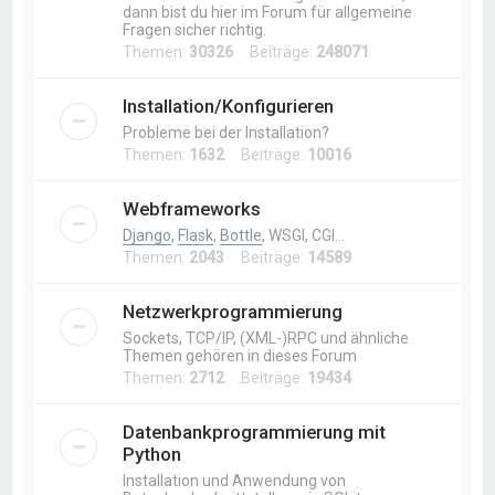
dann bist du hier im Forum für allgemeine
Fragen sicher richtig.
Themen:
30326
Beiträge:
248071
Installation/Konfigurieren
Probleme bei der Installation?
Themen:
1632
Beiträge:
10016
Webframeworks
Django
,
Flask
,
Bottle
, WSGI, CGI…
Themen:
2043
Beiträge:
14589
Netzwerkprogrammierung
Sockets, TCP/IP, (XML-)RPC und ähnliche
Themen gehören in dieses Forum
Themen:
2712
Beiträge:
19434
Datenbankprogrammierung mit
Python
Installation und Anwendung von