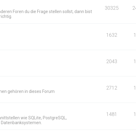
30325
2
deren Foren du die Frage stellen sollst, dann bist
ichtig.
1632
2043
2712
men gehören in dieses Forum
n
1481
ittstellen wie SQLite, PostgreSQL,
n Datenbanksystemen.