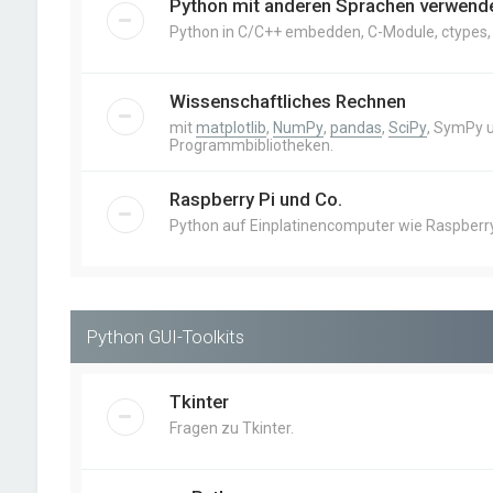
Python mit anderen Sprachen verwend
Python in C/C++ embedden, C-Module, ctypes, Cy
Wissenschaftliches Rechnen
mit
matplotlib
,
NumPy
,
pandas
,
SciPy
, SymPy 
Programmbibliotheken.
Raspberry Pi und Co.
Python auf Einplatinencomputer wie Raspberry 
Python GUI-Toolkits
Tkinter
Fragen zu Tkinter.