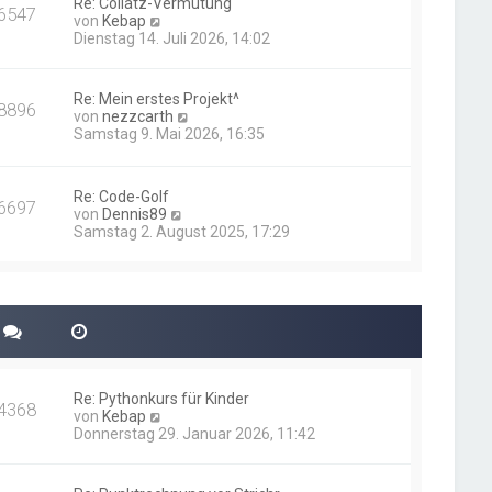
Re: Collatz-Vermutung
t
6547
N
von
Kebap
r
e
Dienstag 14. Juli 2026, 14:02
a
u
g
e
s
Re: Mein erstes Projekt^
8896
t
N
von
nezzcarth
e
e
Samstag 9. Mai 2026, 16:35
r
u
B
e
e
s
i
Re: Code-Golf
t
6697
t
N
von
Dennis89
e
r
e
Samstag 2. August 2025, 17:29
r
a
u
B
g
e
e
s
i
t
t
e
r
r
a
B
g
e
i
Re: Pythonkurs für Kinder
t
4368
N
von
Kebap
r
e
Donnerstag 29. Januar 2026, 11:42
a
u
g
e
s