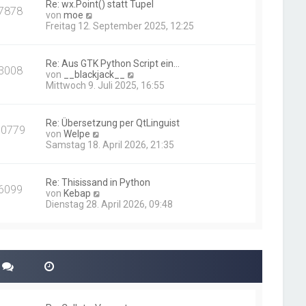
Re: wx.Point() statt Tupel
7878
t
N
von
moe
e
e
Freitag 12. September 2025, 12:25
r
u
B
e
e
s
Re: Aus GTK Python Script ein…
i
3008
t
N
von
__blackjack__
t
e
e
Mittwoch 9. Juli 2025, 16:55
r
r
u
a
B
e
g
e
s
Re: Übersetzung per QtLinguist
i
10779
t
N
von
Welpe
t
e
e
Samstag 18. April 2026, 21:35
r
r
u
a
B
e
g
e
s
Re: Thisissand in Python
i
6099
t
N
von
Kebap
t
e
e
Dienstag 28. April 2026, 09:48
r
r
u
a
B
e
g
e
s
i
t
t
e
r
r
a
B
g
e
i