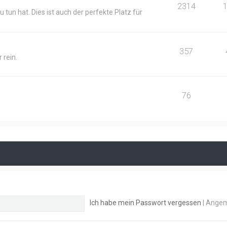
2314
 tun hat. Dies ist auch der perfekte Platz für
357
 rein.
76
Ich habe mein Passwort vergessen
|
Angem