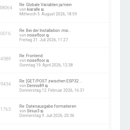
Re: Globale Variablen ja/nein
48064
N
von
kiaralle
e
Mittwoch 5. August 2026, 18:59
u
e
s
Re: Bei der Installation .msi…
t
10016
N
von
noisefloor
e
e
Freitag 31. Juli 2026, 11:27
r
u
B
e
e
s
i
Re: Frontend
14589
t
t
N
von
noisefloor
e
r
e
Sonntag 19. April 2026, 12:38
r
a
u
B
g
e
e
s
Re: [GET/POST zwischen ESP32 …
i
19434
t
N
von
Dennis89
t
e
e
Donnerstag 12. Februar 2026, 16:31
r
r
u
a
B
e
g
e
s
Re: Datenausgabe formatieren
i
11765
t
N
von
Sirius3
t
e
e
Donnerstag 9. Juli 2026, 20:36
r
r
u
a
B
e
g
e
s