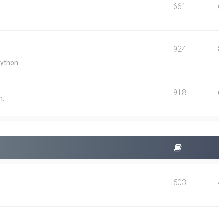
661
924
Python.
918
n.
503