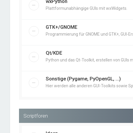
wxPython
Plattformunabhängige GUIs mit wxWidgets.
GTK+/GNOME
Programmierung für GNOME und GTK+, GUI-Erst
Qt/KDE
Python und das Qt-Toolkit, erstellen von GUIs m
Sonstige (Pygame, PyOpenGL, ...)
Hier werden alle anderen GUI-Toolkits sowie Sp
Scriptforen