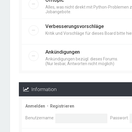
Offtopic
Alles, was nicht direkt mit Python-Problemen zu
Jobangebote.
Verbesserungsvorschläge
Kritik und Vorschläge für dieses Board bitte hier
Ankündigungen
Ankündigungen bezügl. dieses Forums.
(Nur lesbar, Antworten nicht möglich)
Information
Anmelden
•
Registrieren
Benutzername:
Passwort: