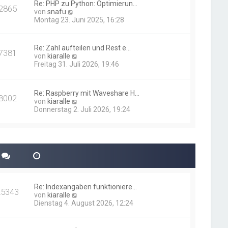
i
Re: PHP zu Python: Optimierun…
t
2865
N
t
von
snafu
e
e
r
Montag 23. Juni 2025, 16:28
r
u
a
B
e
g
e
s
i
Re: Zahl aufteilen und Rest e…
7381
t
t
N
von
kiaralle
e
r
e
Freitag 31. Juli 2026, 19:46
r
a
u
B
g
e
e
s
i
Re: Raspberry mit Waveshare H…
t
8002
t
N
von
kiaralle
e
r
e
Donnerstag 2. Juli 2026, 19:24
r
a
u
B
g
e
e
s
i
t
t
e
r
r
a
B
g
e
i
Re: Indexangaben funktioniere…
t
25343
N
von
kiaralle
r
e
Dienstag 4. August 2026, 12:24
a
u
g
e
s