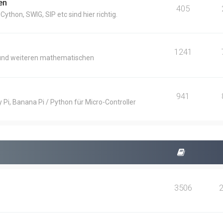
en
405
thon, SWIG, SIP etc sind hier richtig.
1241
und weiteren mathematischen
941
Pi, Banana Pi / Python für Micro-Controller
3506