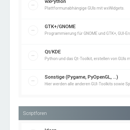
wxPython
Plattformunabhängige GUIs mit wxWidgets.
GTK+/GNOME
Programmierung für GNOME und GTK+, GUI-Erst
Qt/KDE
Python und das Qt-Toolkit, erstellen von GUIs m
Sonstige (Pygame, PyOpenGL, ...)
Hier werden alle anderen GUI-Toolkits sowie Sp
Scriptforen