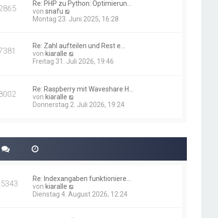
i
Re: PHP zu Python: Optimierun…
t
2865
N
t
von
snafu
e
e
r
Montag 23. Juni 2025, 16:28
r
u
a
B
e
g
e
s
i
Re: Zahl aufteilen und Rest e…
7381
t
t
N
von
kiaralle
e
r
e
Freitag 31. Juli 2026, 19:46
r
a
u
B
g
e
e
s
i
Re: Raspberry mit Waveshare H…
t
8002
t
N
von
kiaralle
e
r
e
Donnerstag 2. Juli 2026, 19:24
r
a
u
B
g
e
e
s
i
t
t
e
r
r
a
B
g
e
i
Re: Indexangaben funktioniere…
t
25343
N
von
kiaralle
r
e
Dienstag 4. August 2026, 12:24
a
u
g
e
s