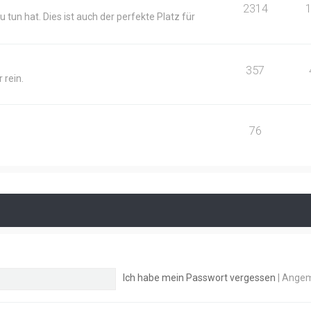
2314
 tun hat. Dies ist auch der perfekte Platz für
357
 rein.
76
Ich habe mein Passwort vergessen
|
Angem