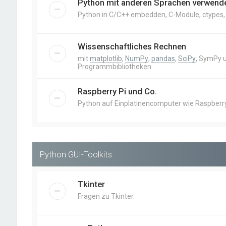
Python mit anderen Sprachen verwend
Python in C/C++ embedden, C-Module, ctypes, Cy
Wissenschaftliches Rechnen
mit
matplotlib
,
NumPy
,
pandas
,
SciPy
, SymPy 
Programmbibliotheken.
Raspberry Pi und Co.
Python auf Einplatinencomputer wie Raspberry 
Python GUI-Toolkits
Tkinter
Fragen zu Tkinter.