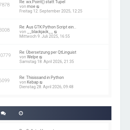
Re: wx.Point() statt Tupel
7878
t
N
von
moe
e
e
Freitag 12. September 2025, 12:25
r
u
B
e
e
s
Re: Aus GTK Python Script ein…
i
3008
t
N
von
__blackjack__
t
e
e
Mittwoch 9. Juli 2025, 16:55
r
r
u
a
B
e
g
e
s
Re: Übersetzung per QtLinguist
i
10779
t
N
von
Welpe
t
e
e
Samstag 18. April 2026, 21:35
r
r
u
a
B
e
g
e
s
Re: Thisissand in Python
i
6099
t
N
von
Kebap
t
e
e
Dienstag 28. April 2026, 09:48
r
r
u
a
B
e
g
e
s
i
t
t
e
r
r
a
B
g
e
i