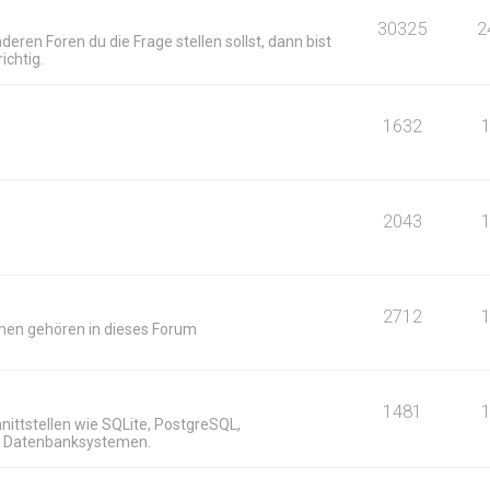
30325
2
deren Foren du die Frage stellen sollst, dann bist
ichtig.
1632
2043
2712
men gehören in dieses Forum
n
1481
ittstellen wie SQLite, PostgreSQL,
n Datenbanksystemen.