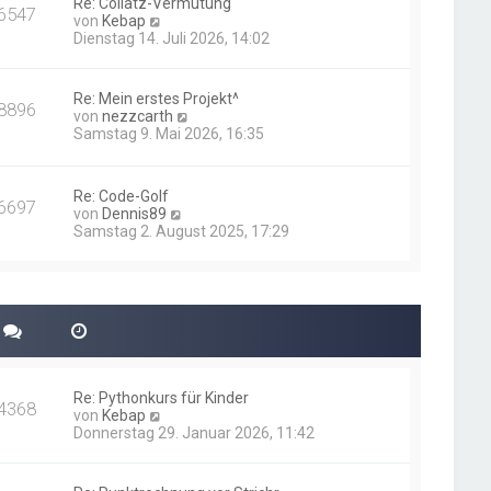
Re: Collatz-Vermutung
t
6547
N
von
Kebap
r
e
Dienstag 14. Juli 2026, 14:02
a
u
g
e
s
Re: Mein erstes Projekt^
8896
t
N
von
nezzcarth
e
e
Samstag 9. Mai 2026, 16:35
r
u
B
e
e
s
i
Re: Code-Golf
t
6697
t
N
von
Dennis89
e
r
e
Samstag 2. August 2025, 17:29
r
a
u
B
g
e
e
s
i
t
t
e
r
r
a
B
g
e
i
Re: Pythonkurs für Kinder
t
4368
N
von
Kebap
r
e
Donnerstag 29. Januar 2026, 11:42
a
u
g
e
s