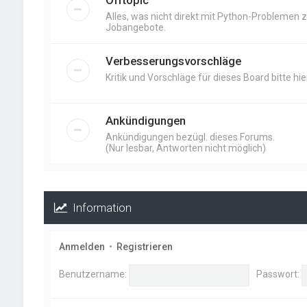
Offtopic
Alles, was nicht direkt mit Python-Problemen zu
Jobangebote.
Verbesserungsvorschläge
Kritik und Vorschläge für dieses Board bitte hier
Ankündigungen
Ankündigungen bezügl. dieses Forums.
(Nur lesbar, Antworten nicht möglich)
Information
Anmelden
•
Registrieren
Benutzername:
Passwort: