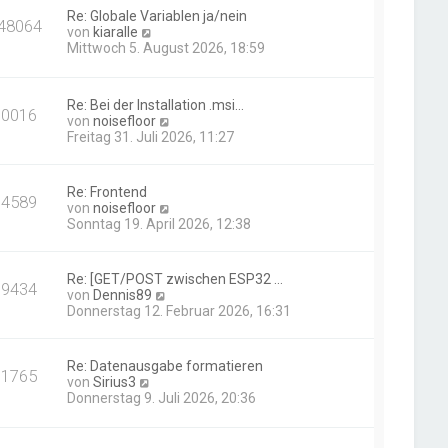
Re: Globale Variablen ja/nein
48064
N
von
kiaralle
e
Mittwoch 5. August 2026, 18:59
u
e
s
Re: Bei der Installation .msi…
t
10016
N
von
noisefloor
e
e
Freitag 31. Juli 2026, 11:27
r
u
B
e
e
s
i
Re: Frontend
14589
t
t
N
von
noisefloor
e
r
e
Sonntag 19. April 2026, 12:38
r
a
u
B
g
e
e
s
Re: [GET/POST zwischen ESP32 …
i
19434
t
N
von
Dennis89
t
e
e
Donnerstag 12. Februar 2026, 16:31
r
r
u
a
B
e
g
e
s
Re: Datenausgabe formatieren
i
11765
t
N
von
Sirius3
t
e
e
Donnerstag 9. Juli 2026, 20:36
r
r
u
a
B
e
g
e
s