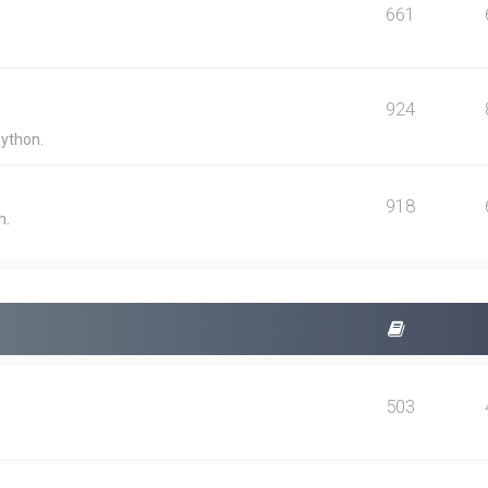
661
924
Python.
918
n.
503