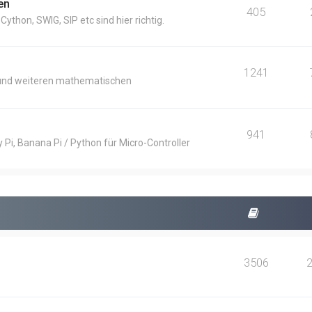
en
405
thon, SWIG, SIP etc sind hier richtig.
1241
und weiteren mathematischen
941
Pi, Banana Pi / Python für Micro-Controller
3506