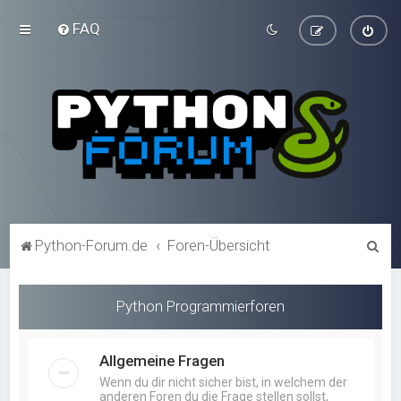
FAQ
S
Python-Forum.de
Foren-Übersicht
u
c
Python Programmierforen
h
e
Allgemeine Fragen
Wenn du dir nicht sicher bist, in welchem der
anderen Foren du die Frage stellen sollst,