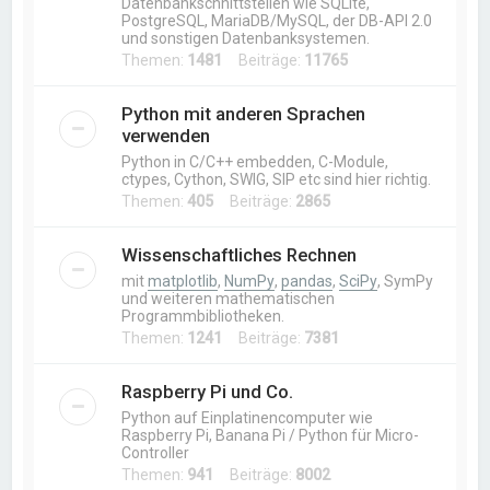
Datenbankschnittstellen wie SQLite,
PostgreSQL, MariaDB/MySQL, der DB-API 2.0
und sonstigen Datenbanksystemen.
Themen:
1481
Beiträge:
11765
Python mit anderen Sprachen
verwenden
Python in C/C++ embedden, C-Module,
ctypes, Cython, SWIG, SIP etc sind hier richtig.
Themen:
405
Beiträge:
2865
Wissenschaftliches Rechnen
mit
matplotlib
,
NumPy
,
pandas
,
SciPy
, SymPy
und weiteren mathematischen
Programmbibliotheken.
Themen:
1241
Beiträge:
7381
Raspberry Pi und Co.
Python auf Einplatinencomputer wie
Raspberry Pi, Banana Pi / Python für Micro-
Controller
Themen:
941
Beiträge:
8002