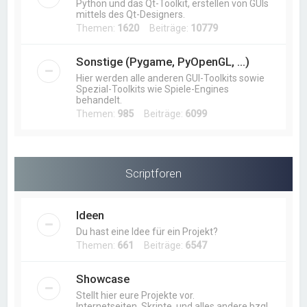
Python und das Qt-Toolkit, erstellen von GUIs
mittels des Qt-Designers.
Themen:
1620
Beiträge:
10779
Sonstige (Pygame, PyOpenGL, ...)
Hier werden alle anderen GUI-Toolkits sowie
Spezial-Toolkits wie Spiele-Engines
behandelt.
Themen:
985
Beiträge:
6099
Scriptforen
Ideen
Du hast eine Idee für ein Projekt?
Themen:
661
Beiträge:
6547
Showcase
Stellt hier eure Projekte vor.
Internetseiten, Skripte, und alles andere bzgl.