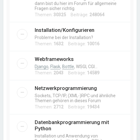
dann bist du hier im Forum für allgemeine
Fragen sicher richtig.
Themen:
30325
Beiträge:
248064
Installation/Konfigurieren
Probleme bei der Installation?
Themen:
1632
Beiträge:
10016
Webframeworks
Django
,
Flask
,
Bottle
, WSGI, CGI…
Themen:
2043
Beiträge:
14589
Netzwerkprogrammierung
Sockets, TCP/IP, (XML-)RPC und ähnliche
Themen gehören in dieses Forum
Themen:
2712
Beiträge:
19434
Datenbankprogrammierung mit
Python
Installation und Anwendung von