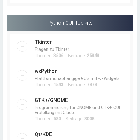
Python GUI-Toolkits
Tkinter
Fragen zu Tkinter.
Themen:
3506
Beiträge:
25343
wxPython
Plattformunabhängige GUIs mit wxWidgets.
Themen:
1543
Beiträge:
7878
GTK+/GNOME
Programmierung für GNOME und GTK+, GUI-
Erstellung mit Glade.
Themen:
580
Beiträge:
3008
Qt/KDE