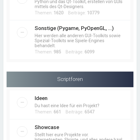
Python und das Qt-Toolkit, erstellen von GUIs
mittels des Qt-Designers.
Themen:
1620
Beiträge:
10779
Sonstige (Pygame, PyOpenGL, ...)
Hier werden alle anderen GUI-Toolkits sowie
Spezial-Toolkits wie Spiele-Engines
behandelt.
Themen:
985
Beiträge:
6099
Scriptforen
Ideen
Du hast eine Idee für ein Projekt?
Themen:
661
Beiträge:
6547
Showcase
Stellt hier eure Projekte vor.
Internetseiten, Skripte, und alles andere bzgl.