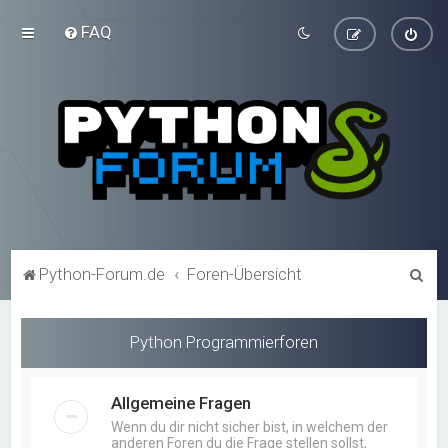
FAQ
S
Python-Forum.de
Foren-Übersicht
u
c
Python Programmierforen
h
e
Allgemeine Fragen
Wenn du dir nicht sicher bist, in welchem der
anderen Foren du die Frage stellen sollst,