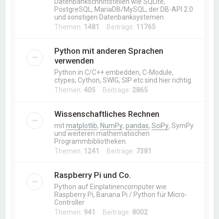
Datenbankschnittstellen wie SQLite,
PostgreSQL, MariaDB/MySQL, der DB-API 2.0
und sonstigen Datenbanksystemen.
Themen:
1481
Beiträge:
11765
Python mit anderen Sprachen
verwenden
Python in C/C++ embedden, C-Module,
ctypes, Cython, SWIG, SIP etc sind hier richtig.
Themen:
405
Beiträge:
2865
Wissenschaftliches Rechnen
mit
matplotlib
,
NumPy
,
pandas
,
SciPy
, SymPy
und weiteren mathematischen
Programmbibliotheken.
Themen:
1241
Beiträge:
7381
Raspberry Pi und Co.
Python auf Einplatinencomputer wie
Raspberry Pi, Banana Pi / Python für Micro-
Controller
Themen:
941
Beiträge:
8002