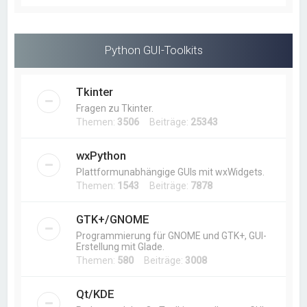
Python GUI-Toolkits
Tkinter
Fragen zu Tkinter.
Themen:
3506
Beiträge:
25343
wxPython
Plattformunabhängige GUIs mit wxWidgets.
Themen:
1543
Beiträge:
7878
GTK+/GNOME
Programmierung für GNOME und GTK+, GUI-
Erstellung mit Glade.
Themen:
580
Beiträge:
3008
Qt/KDE