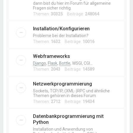
dann bist du hier im Forum für allgemeine
Fragen sicher richtig.
Themen:
30325
Beiträge:
248064
Installation/Konfigurieren
Probleme bei der Installation?
Themen:
1632
Beiträge:
10016
Webframeworks
Django
,
Flask
,
Bottle
, WSGI, CGI…
Themen:
2043
Beiträge:
14589
Netzwerkprogrammierung
Sockets, TCP/IP, (XML-)RPC und ähnliche
Themen gehören in dieses Forum
Themen:
2712
Beiträge:
19434
Datenbankprogrammierung mit
Python
Installation und Anwendung von