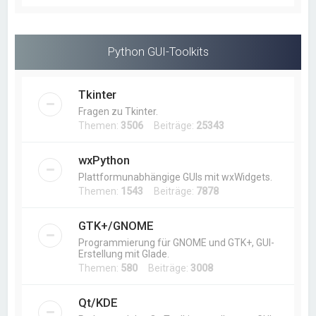
Python GUI-Toolkits
Tkinter
Fragen zu Tkinter.
Themen:
3506
Beiträge:
25343
wxPython
Plattformunabhängige GUIs mit wxWidgets.
Themen:
1543
Beiträge:
7878
GTK+/GNOME
Programmierung für GNOME und GTK+, GUI-
Erstellung mit Glade.
Themen:
580
Beiträge:
3008
Qt/KDE