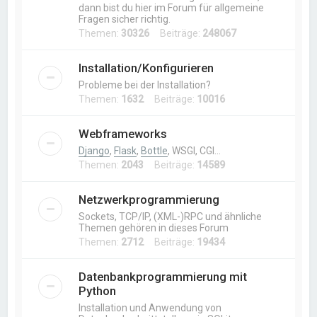
dann bist du hier im Forum für allgemeine
Fragen sicher richtig.
Themen:
30326
Beiträge:
248067
Installation/Konfigurieren
Probleme bei der Installation?
Themen:
1632
Beiträge:
10016
Webframeworks
Django
,
Flask
,
Bottle
, WSGI, CGI…
Themen:
2043
Beiträge:
14589
Netzwerkprogrammierung
Sockets, TCP/IP, (XML-)RPC und ähnliche
Themen gehören in dieses Forum
Themen:
2712
Beiträge:
19434
Datenbankprogrammierung mit
Python
Installation und Anwendung von