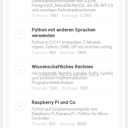
Datenbankschnittstellen wie SQLite,
PostgreSQL, MariaDB/MySQL, der DB-API 2.0
und sonstigen Datenbanksystemen.
Themen:
1481
Beiträge:
11765
Python mit anderen Sprachen
verwenden
Python in C/C++ embedden, C-Module,
ctypes, Cython, SWIG, SIP etc sind hier richtig.
Themen:
405
Beiträge:
2865
Wissenschaftliches Rechnen
mit
matplotlib
,
NumPy
,
pandas
,
SciPy
, SymPy
und weiteren mathematischen
Programmbibliotheken.
Themen:
1241
Beiträge:
7381
Raspberry Pi und Co.
Python auf Einplatinencomputer wie
Raspberry Pi, Banana Pi / Python für Micro-
Controller
Themen:
941
Beiträge:
8002