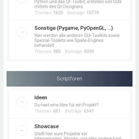
Python und das Qt-Toolkit, erstellen von GUIs
mittels des Qt-Designers.
Themen:
1620
Beiträge:
10779
Sonstige (Pygame, PyOpenGL, ...)
Hier werden alle anderen GUI-Toolkits sowie
Spezial-Toolkits wie Spiele-Engines
behandelt.
Themen:
985
Beiträge:
6099
Scriptforen
Ideen
Du hast eine Idee für ein Projekt?
Themen:
661
Beiträge:
6547
Showcase
Stellt hier eure Projekte vor.
Internetseiten, Skripte, und alles andere bzgl.