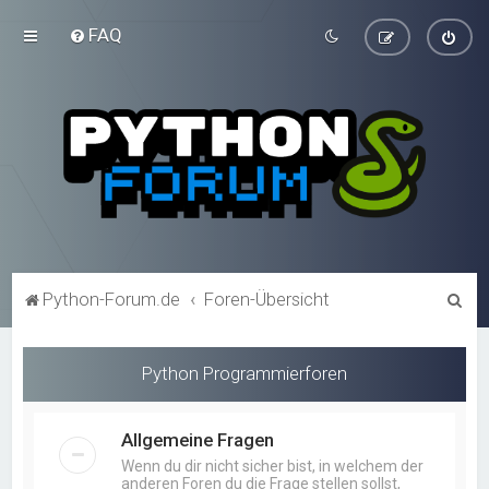
FAQ
S
Python-Forum.de
Foren-Übersicht
u
c
Python Programmierforen
h
e
Allgemeine Fragen
Wenn du dir nicht sicher bist, in welchem der
anderen Foren du die Frage stellen sollst,