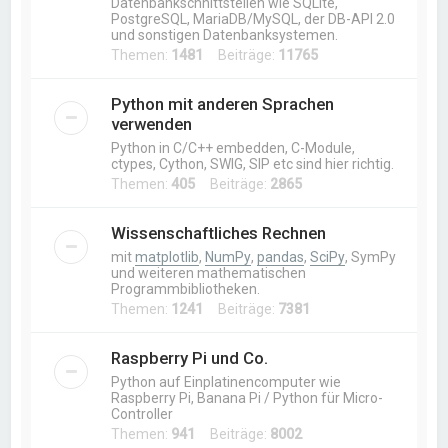
Datenbankschnittstellen wie SQLite,
PostgreSQL, MariaDB/MySQL, der DB-API 2.0
und sonstigen Datenbanksystemen.
Themen:
1481
Beiträge:
11765
Python mit anderen Sprachen
verwenden
Python in C/C++ embedden, C-Module,
ctypes, Cython, SWIG, SIP etc sind hier richtig.
Themen:
405
Beiträge:
2865
Wissenschaftliches Rechnen
mit
matplotlib
,
NumPy
,
pandas
,
SciPy
, SymPy
und weiteren mathematischen
Programmbibliotheken.
Themen:
1241
Beiträge:
7381
Raspberry Pi und Co.
Python auf Einplatinencomputer wie
Raspberry Pi, Banana Pi / Python für Micro-
Controller
Themen:
941
Beiträge:
8002