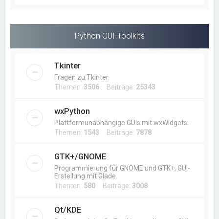
Python GUI-Toolkits
Tkinter
Fragen zu Tkinter.
Themen:
3506
Beiträge:
25343
wxPython
Plattformunabhängige GUIs mit wxWidgets.
Themen:
1543
Beiträge:
7878
GTK+/GNOME
Programmierung für GNOME und GTK+, GUI-
Erstellung mit Glade.
Themen:
580
Beiträge:
3008
Qt/KDE