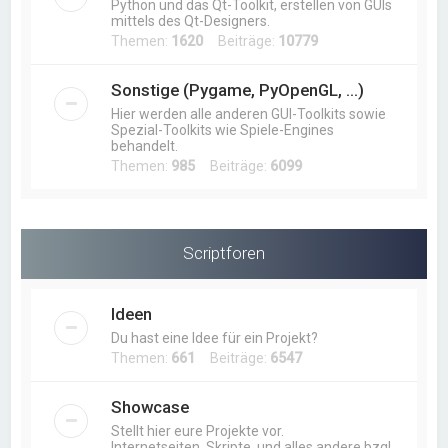
Python und das Qt-Toolkit, erstellen von GUIs
mittels des Qt-Designers.
Themen:
1620
Beiträge:
10779
Sonstige (Pygame, PyOpenGL, ...)
Hier werden alle anderen GUI-Toolkits sowie
Spezial-Toolkits wie Spiele-Engines
behandelt.
Themen:
985
Beiträge:
6099
Scriptforen
Ideen
Du hast eine Idee für ein Projekt?
Themen:
661
Beiträge:
6547
Showcase
Stellt hier eure Projekte vor.
Internetseiten, Skripte, und alles andere bzgl.