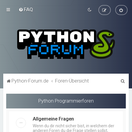
FAQ
S
Python-Forum.de
Foren-Übersicht
u
c
Python Programmierforen
h
e
Allgemeine Fragen
Wenn du dir nicht sicher bist, in welchem der
anderen Foren du die Frage stellen sollst,