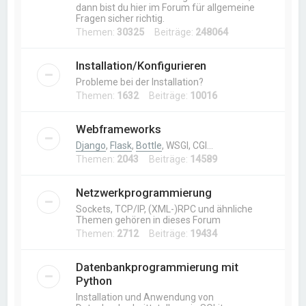
dann bist du hier im Forum für allgemeine
Fragen sicher richtig.
Themen:
30325
Beiträge:
248064
Installation/Konfigurieren
Probleme bei der Installation?
Themen:
1632
Beiträge:
10016
Webframeworks
Django
,
Flask
,
Bottle
, WSGI, CGI…
Themen:
2043
Beiträge:
14589
Netzwerkprogrammierung
Sockets, TCP/IP, (XML-)RPC und ähnliche
Themen gehören in dieses Forum
Themen:
2712
Beiträge:
19434
Datenbankprogrammierung mit
Python
Installation und Anwendung von