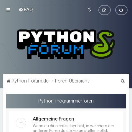
FAQ
S
Python-Forum.de
Foren-Übersicht
u
c
Python Programmierforen
h
e
Allgemeine Fragen
Wenn du dir nicht sicher bist, in welchem der
anderen Foren du die Frage stellen sollst,