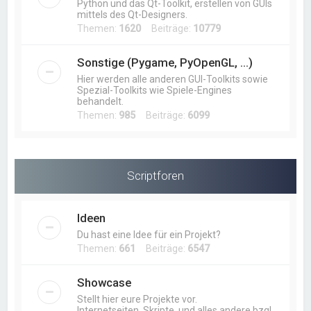
Python und das Qt-Toolkit, erstellen von GUIs
mittels des Qt-Designers.
Themen:
1620
Beiträge:
10779
Sonstige (Pygame, PyOpenGL, ...)
Hier werden alle anderen GUI-Toolkits sowie
Spezial-Toolkits wie Spiele-Engines
behandelt.
Themen:
985
Beiträge:
6099
Scriptforen
Ideen
Du hast eine Idee für ein Projekt?
Themen:
661
Beiträge:
6547
Showcase
Stellt hier eure Projekte vor.
Internetseiten, Skripte, und alles andere bzgl.