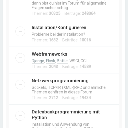
dann bist du hier im Forum für allgemeine
Fragen sicher richtig.
Themen:
30325
Beiträge:
248064
Installation/Konfigurieren
Probleme bei der Installation?
Themen:
1632
Beiträge:
10016
Webframeworks
Django
,
Flask
,
Bottle
, WSGI, CGI…
Themen:
2043
Beiträge:
14589
Netzwerkprogrammierung
Sockets, TCP/IP, (XML-)RPC und ähnliche
Themen gehören in dieses Forum
Themen:
2712
Beiträge:
19434
Datenbankprogrammierung mit
Python
Installation und Anwendung von