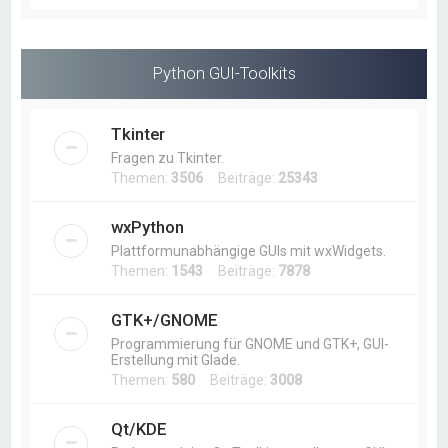
Python GUI-Toolkits
Tkinter
Fragen zu Tkinter.
Themen:
3506
Beiträge:
25343
wxPython
Plattformunabhängige GUIs mit wxWidgets.
Themen:
1543
Beiträge:
7878
GTK+/GNOME
Programmierung für GNOME und GTK+, GUI-
Erstellung mit Glade.
Themen:
580
Beiträge:
3008
Qt/KDE