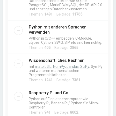
Datenbankschnittstellen wie SQLite,
PostgreSQL, MariaDB/MySQL, der DB-API 2.0
und sonstigen Datenbanksystemen.
Themen:
1481
Beiträge:
11765
Python mit anderen Sprachen
verwenden
Python in C/C++ embedden, C-Module,
ctypes, Cython, SWIG, SIP etc sind hier richtig.
Themen:
405
Beiträge:
2865
Wissenschaftliches Rechnen
mit
matplotlib
,
NumPy
,
pandas
,
SciPy
, SymPy
und weiteren mathematischen
Programmbibliotheken.
Themen:
1241
Beiträge:
7381
Raspberry Pi und Co.
Python auf Einplatinencomputer wie
Raspberry Pi, Banana Pi / Python für Micro-
Controller
Themen:
941
Beiträge:
8002