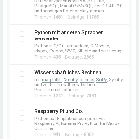
Datenbankschnittstellen wie SQLite,
PostgreSQL, MariaDB/MySQL, der DB-API 2.0
und sonstigen Datenbanksystemen.
Themen:
1481
Beiträge:
11765
Python mit anderen Sprachen
verwenden
Python in C/C++ embedden, C-Module,
ctypes, Cython, SWIG, SIP etc sind hier richtig.
Themen:
405
Beiträge:
2865
Wissenschaftliches Rechnen
mit
matplotlib
,
NumPy
,
pandas
,
SciPy
, SymPy
und weiteren mathematischen
Programmbibliotheken.
Themen:
1241
Beiträge:
7381
Raspberry Pi und Co.
Python auf Einplatinencomputer wie
Raspberry Pi, Banana Pi / Python für Micro-
Controller
Themen:
941
Beiträge:
8002