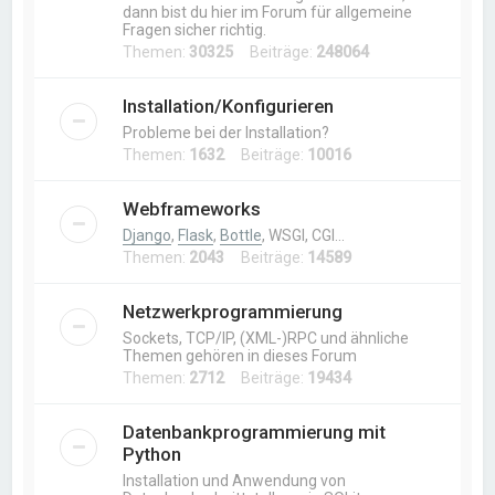
dann bist du hier im Forum für allgemeine
Fragen sicher richtig.
Themen:
30325
Beiträge:
248064
Installation/Konfigurieren
Probleme bei der Installation?
Themen:
1632
Beiträge:
10016
Webframeworks
Django
,
Flask
,
Bottle
, WSGI, CGI…
Themen:
2043
Beiträge:
14589
Netzwerkprogrammierung
Sockets, TCP/IP, (XML-)RPC und ähnliche
Themen gehören in dieses Forum
Themen:
2712
Beiträge:
19434
Datenbankprogrammierung mit
Python
Installation und Anwendung von