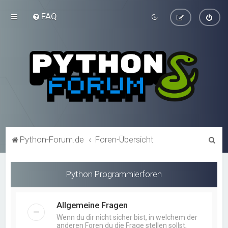
FAQ
S
Python-Forum.de
Foren-Übersicht
u
c
Python Programmierforen
h
e
Allgemeine Fragen
Wenn du dir nicht sicher bist, in welchem der
anderen Foren du die Frage stellen sollst,