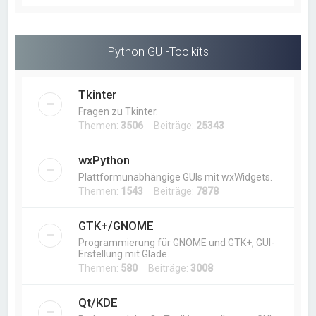
Python GUI-Toolkits
Tkinter
Fragen zu Tkinter.
Themen:
3506
Beiträge:
25343
wxPython
Plattformunabhängige GUIs mit wxWidgets.
Themen:
1543
Beiträge:
7878
GTK+/GNOME
Programmierung für GNOME und GTK+, GUI-
Erstellung mit Glade.
Themen:
580
Beiträge:
3008
Qt/KDE