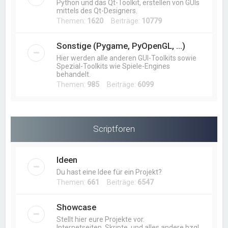
Python und das Qt-Toolkit, erstellen von GUIs
mittels des Qt-Designers.
Themen:
1620
Beiträge:
10779
Sonstige (Pygame, PyOpenGL, ...)
Hier werden alle anderen GUI-Toolkits sowie
Spezial-Toolkits wie Spiele-Engines
behandelt.
Themen:
985
Beiträge:
6099
Scriptforen
Ideen
Du hast eine Idee für ein Projekt?
Themen:
661
Beiträge:
6547
Showcase
Stellt hier eure Projekte vor.
Internetseiten, Skripte, und alles andere bzgl.