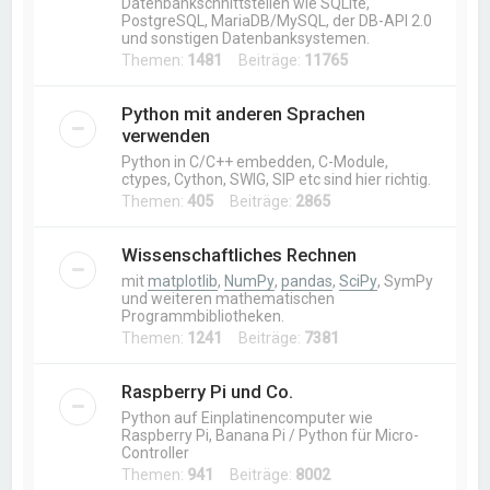
Datenbankschnittstellen wie SQLite,
PostgreSQL, MariaDB/MySQL, der DB-API 2.0
und sonstigen Datenbanksystemen.
Themen:
1481
Beiträge:
11765
Python mit anderen Sprachen
verwenden
Python in C/C++ embedden, C-Module,
ctypes, Cython, SWIG, SIP etc sind hier richtig.
Themen:
405
Beiträge:
2865
Wissenschaftliches Rechnen
mit
matplotlib
,
NumPy
,
pandas
,
SciPy
, SymPy
und weiteren mathematischen
Programmbibliotheken.
Themen:
1241
Beiträge:
7381
Raspberry Pi und Co.
Python auf Einplatinencomputer wie
Raspberry Pi, Banana Pi / Python für Micro-
Controller
Themen:
941
Beiträge:
8002