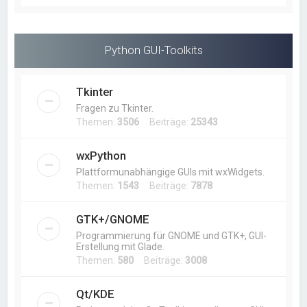
Python GUI-Toolkits
Tkinter
Fragen zu Tkinter.
Themen:
3506
Beiträge:
25343
wxPython
Plattformunabhängige GUIs mit wxWidgets.
Themen:
1543
Beiträge:
7878
GTK+/GNOME
Programmierung für GNOME und GTK+, GUI-
Erstellung mit Glade.
Themen:
580
Beiträge:
3008
Qt/KDE