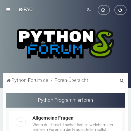
FAQ
S
Python-Forum.de
Foren-Übersicht
u
c
Python Programmierforen
h
e
Allgemeine Fragen
Wenn du dir nicht sicher bist, in welchem der
anderen Foren du die Frage stellen sollst,