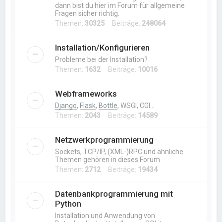
dann bist du hier im Forum für allgemeine
Fragen sicher richtig.
Themen:
30325
Beiträge:
248064
Installation/Konfigurieren
Probleme bei der Installation?
Themen:
1632
Beiträge:
10016
Webframeworks
Django
,
Flask
,
Bottle
, WSGI, CGI…
Themen:
2043
Beiträge:
14589
Netzwerkprogrammierung
Sockets, TCP/IP, (XML-)RPC und ähnliche
Themen gehören in dieses Forum
Themen:
2712
Beiträge:
19434
Datenbankprogrammierung mit
Python
Installation und Anwendung von