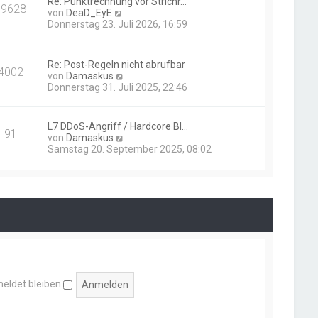
Re: Punktrechnung vor Strichr…
19628
t
N
von
DeaD_EyE
e
e
Donnerstag 23. Juli 2026, 16:59
r
u
B
e
e
s
i
Re: Post-Regeln nicht abrufbar
t
4002
t
N
von
Damaskus
e
r
e
Donnerstag 31. Juli 2025, 22:46
r
a
u
B
g
e
e
s
i
L7 DDoS-Angriff / Hardcore Bl…
91
t
t
N
von
Damaskus
e
r
e
Samstag 20. September 2025, 08:02
r
a
u
B
g
e
e
s
i
t
t
e
r
r
a
B
g
e
i
t
r
eldet bleiben
a
g