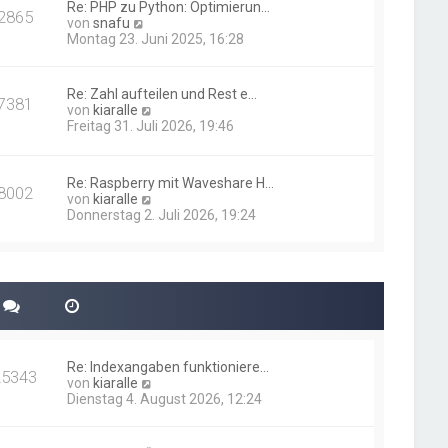
i
Re: PHP zu Python: Optimierun…
t
2865
N
t
von
snafu
e
e
r
Montag 23. Juni 2025, 16:28
r
u
a
B
e
g
e
s
i
Re: Zahl aufteilen und Rest e…
7381
t
t
N
von
kiaralle
e
r
e
Freitag 31. Juli 2026, 19:46
r
a
u
B
g
e
e
s
i
Re: Raspberry mit Waveshare H…
t
8002
t
N
von
kiaralle
e
r
e
Donnerstag 2. Juli 2026, 19:24
r
a
u
B
g
e
e
s
i
t
t
e
r
r
a
B
g
e
i
Re: Indexangaben funktioniere…
t
25343
N
von
kiaralle
r
e
Dienstag 4. August 2026, 12:24
a
u
g
e
s