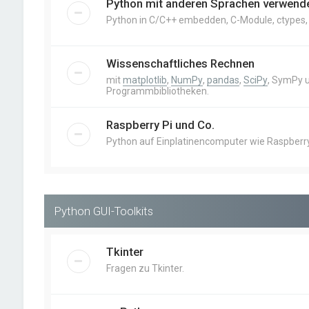
Python mit anderen Sprachen verwend
Python in C/C++ embedden, C-Module, ctypes, Cy
Wissenschaftliches Rechnen
mit
matplotlib
,
NumPy
,
pandas
,
SciPy
, SymPy 
Programmbibliotheken.
Raspberry Pi und Co.
Python auf Einplatinencomputer wie Raspberry 
Python GUI-Toolkits
Tkinter
Fragen zu Tkinter.