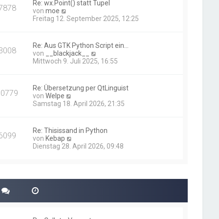
Re: wx.Point() statt Tupel
7878
t
N
von
moe
e
e
Freitag 12. September 2025, 12:25
r
u
B
e
e
s
Re: Aus GTK Python Script ein…
i
3008
t
N
von
__blackjack__
t
e
e
Mittwoch 9. Juli 2025, 16:55
r
r
u
a
B
e
g
e
s
Re: Übersetzung per QtLinguist
i
10779
t
N
von
Welpe
t
e
e
Samstag 18. April 2026, 21:35
r
r
u
a
B
e
g
e
s
Re: Thisissand in Python
i
6099
t
N
von
Kebap
t
e
e
Dienstag 28. April 2026, 09:48
r
r
u
a
B
e
g
e
s
i
t
t
e
r
r
a
B
g
e
i