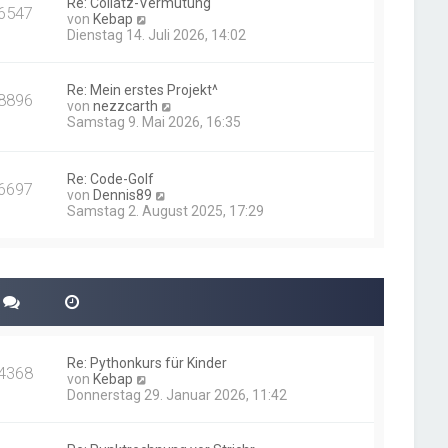
Re: Collatz-Vermutung
t
6547
N
von
Kebap
r
e
Dienstag 14. Juli 2026, 14:02
a
u
g
e
s
Re: Mein erstes Projekt^
8896
t
N
von
nezzcarth
e
e
Samstag 9. Mai 2026, 16:35
r
u
B
e
e
s
i
Re: Code-Golf
t
6697
t
N
von
Dennis89
e
r
e
Samstag 2. August 2025, 17:29
r
a
u
B
g
e
e
s
i
t
t
e
r
r
a
B
g
e
i
Re: Pythonkurs für Kinder
t
4368
N
von
Kebap
r
e
Donnerstag 29. Januar 2026, 11:42
a
u
g
e
s