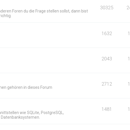
30325
2
deren Foren du die Frage stellen sollst, dann bist
ichtig.
1632
2043
2712
men gehören in dieses Forum
n
1481
ittstellen wie SQLite, PostgreSQL,
n Datenbanksystemen.