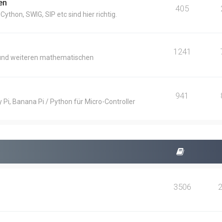
en
405
thon, SWIG, SIP etc sind hier richtig.
1241
und weiteren mathematischen
941
Pi, Banana Pi / Python für Micro-Controller
3506