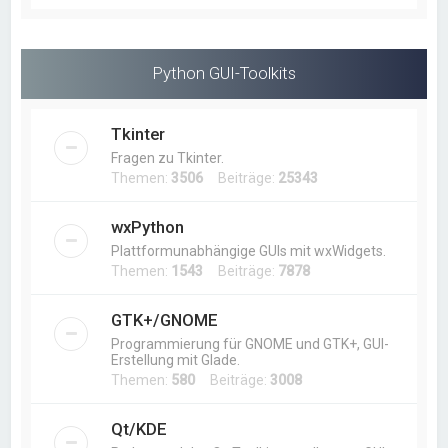
Python GUI-Toolkits
Tkinter
Fragen zu Tkinter.
Themen:
3506
Beiträge:
25343
wxPython
Plattformunabhängige GUIs mit wxWidgets.
Themen:
1543
Beiträge:
7878
GTK+/GNOME
Programmierung für GNOME und GTK+, GUI-
Erstellung mit Glade.
Themen:
580
Beiträge:
3008
Qt/KDE