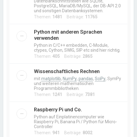
Datenbankschnittstellen wie SQLite,
PostgreSQL, MariaDB/MySQL, der DB-API 2.0
und sonstigen Datenbanksystemen.
Themen:
1481
Beiträge:
11765
Python mit anderen Sprachen
verwenden
Python in C/C++ embedden, C-Module,
ctypes, Cython, SWIG, SIP etc sind hier richtig.
Themen:
405
Beiträge:
2865
Wissenschaftliches Rechnen
mit
matplotlib
,
NumPy
,
pandas
,
SciPy
, SymPy
und weiteren mathematischen
Programmbibliotheken.
Themen:
1241
Beiträge:
7381
Raspberry Pi und Co.
Python auf Einplatinencomputer wie
Raspberry Pi, Banana Pi / Python für Micro-
Controller
Themen:
941
Beiträge:
8002