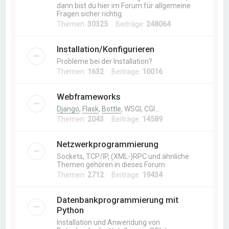
dann bist du hier im Forum für allgemeine
Fragen sicher richtig.
Themen:
30325
Beiträge:
248064
Installation/Konfigurieren
Probleme bei der Installation?
Themen:
1632
Beiträge:
10016
Webframeworks
Django
,
Flask
,
Bottle
, WSGI, CGI…
Themen:
2043
Beiträge:
14589
Netzwerkprogrammierung
Sockets, TCP/IP, (XML-)RPC und ähnliche
Themen gehören in dieses Forum
Themen:
2712
Beiträge:
19434
Datenbankprogrammierung mit
Python
Installation und Anwendung von