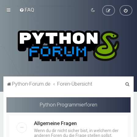
FAQ
S
Python-Forum.de
Foren-Übersicht
u
c
Python Programmierforen
h
e
Allgemeine Fragen
Wenn du dir nicht sicher bist, in welchem der
anderen Foren du die Frage stellen sollst,