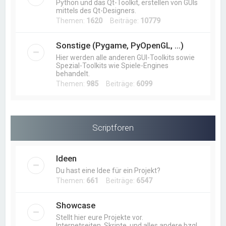
Python und das Qt-Toolkit, erstellen von GUIs
mittels des Qt-Designers.
Themen:
1620
Beiträge:
10779
Sonstige (Pygame, PyOpenGL, ...)
Hier werden alle anderen GUI-Toolkits sowie
Spezial-Toolkits wie Spiele-Engines
behandelt.
Themen:
985
Beiträge:
6099
Scriptforen
Ideen
Du hast eine Idee für ein Projekt?
Themen:
661
Beiträge:
6547
Showcase
Stellt hier eure Projekte vor.
Internetseiten, Skripte, und alles andere bzgl.