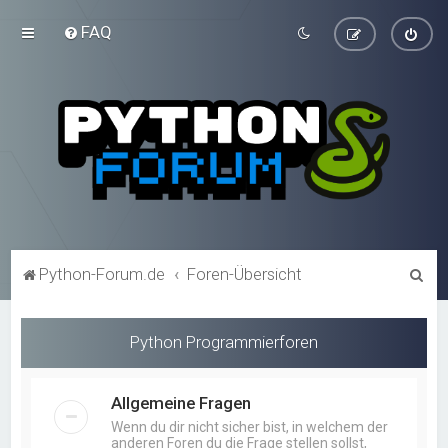
FAQ
S
Python-Forum.de
Foren-Übersicht
u
c
Python Programmierforen
h
e
Allgemeine Fragen
Wenn du dir nicht sicher bist, in welchem der
anderen Foren du die Frage stellen sollst,