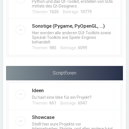
Python und das Qt-Toolkit, erstellen von GUIs
mittels des Qt-Designers.
Themen:
1620
Beiträge:
10779
Sonstige (Pygame, PyOpenGL, ...)
Hier werden alle anderen GUI-Toolkits sowie
Spezial-Toolkits wie Spiele-Engines
behandelt.
Themen:
985
Beiträge:
6099
Scriptforen
Ideen
Du hast eine Idee für ein Projekt?
Themen:
661
Beiträge:
6547
Showcase
Stellt hier eure Projekte vor.
Internetseiten, Skripte, und alles andere bzgl.