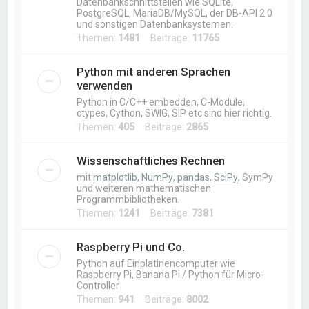
Datenbankschnittstellen wie SQLite,
PostgreSQL, MariaDB/MySQL, der DB-API 2.0
und sonstigen Datenbanksystemen.
Themen:
1481
Beiträge:
11765
Python mit anderen Sprachen
verwenden
Python in C/C++ embedden, C-Module,
ctypes, Cython, SWIG, SIP etc sind hier richtig.
Themen:
405
Beiträge:
2865
Wissenschaftliches Rechnen
mit
matplotlib
,
NumPy
,
pandas
,
SciPy
, SymPy
und weiteren mathematischen
Programmbibliotheken.
Themen:
1241
Beiträge:
7381
Raspberry Pi und Co.
Python auf Einplatinencomputer wie
Raspberry Pi, Banana Pi / Python für Micro-
Controller
Themen:
941
Beiträge:
8002