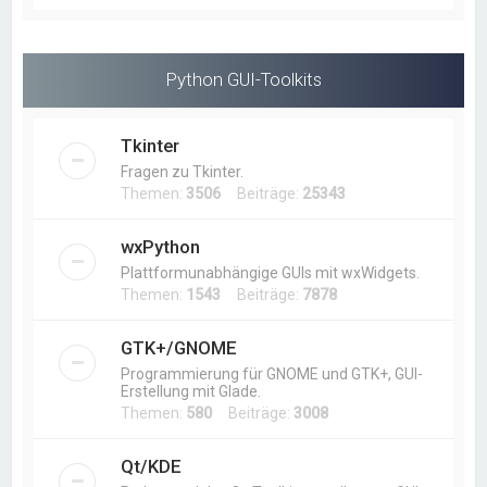
Python GUI-Toolkits
Tkinter
Fragen zu Tkinter.
Themen:
3506
Beiträge:
25343
wxPython
Plattformunabhängige GUIs mit wxWidgets.
Themen:
1543
Beiträge:
7878
GTK+/GNOME
Programmierung für GNOME und GTK+, GUI-
Erstellung mit Glade.
Themen:
580
Beiträge:
3008
Qt/KDE