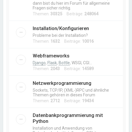
dann bist du hier im Forum für allgemeine
Fragen sicher richtig.
Themen:
30325
Beiträge:
248064
Installation/Konfigurieren
Probleme bei der Installation?
Themen:
1632
Beiträge:
10016
Webframeworks
Django
,
Flask
,
Bottle
, WSGI, CGI…
Themen:
2043
Beiträge:
14589
Netzwerkprogrammierung
Sockets, TCP/IP, (XML-)RPC und ähnliche
Themen gehören in dieses Forum
Themen:
2712
Beiträge:
19434
Datenbankprogrammierung mit
Python
Installation und Anwendung von