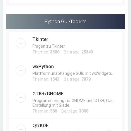
Python GUI-Toolkits
Tkinter
Fragen zu Tkinter.
Themen:
3506
Beiträge:
25343
wxPython
Plattformunabhängige GUIs mit wxWidgets.
Themen:
1543
Beiträge:
7878
GTK+/GNOME
Programmierung für GNOME und GTK+, GUI-
Erstellung mit Glade.
Themen:
580
Beiträge:
3008
Qt/KDE