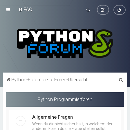
FAQ
S
Python-Forum.de
Foren-Übersicht
u
c
Python Programmierforen
h
e
Allgemeine Fragen
Wenn du dir nicht sicher bist, in welchem der
anderen Foren du die Frage stellen sollst,