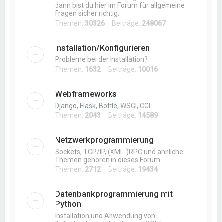
dann bist du hier im Forum für allgemeine
Fragen sicher richtig.
Themen:
30326
Beiträge:
248067
Installation/Konfigurieren
Probleme bei der Installation?
Themen:
1632
Beiträge:
10016
Webframeworks
Django
,
Flask
,
Bottle
, WSGI, CGI…
Themen:
2043
Beiträge:
14589
Netzwerkprogrammierung
Sockets, TCP/IP, (XML-)RPC und ähnliche
Themen gehören in dieses Forum
Themen:
2712
Beiträge:
19434
Datenbankprogrammierung mit
Python
Installation und Anwendung von