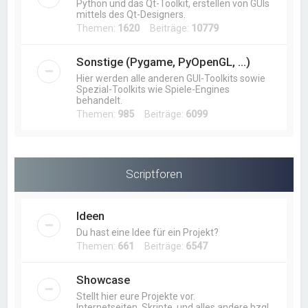
Python und das Qt-Toolkit, erstellen von GUIs
mittels des Qt-Designers.
Themen:
1620
Beiträge:
10779
Sonstige (Pygame, PyOpenGL, ...)
Hier werden alle anderen GUI-Toolkits sowie
Spezial-Toolkits wie Spiele-Engines
behandelt.
Themen:
985
Beiträge:
6099
Scriptforen
Ideen
Du hast eine Idee für ein Projekt?
Themen:
661
Beiträge:
6547
Showcase
Stellt hier eure Projekte vor.
Internetseiten, Skripte, und alles andere bzgl.