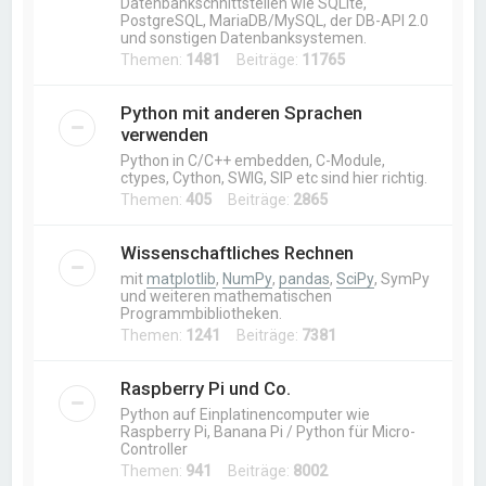
Datenbankschnittstellen wie SQLite,
PostgreSQL, MariaDB/MySQL, der DB-API 2.0
und sonstigen Datenbanksystemen.
Themen:
1481
Beiträge:
11765
Python mit anderen Sprachen
verwenden
Python in C/C++ embedden, C-Module,
ctypes, Cython, SWIG, SIP etc sind hier richtig.
Themen:
405
Beiträge:
2865
Wissenschaftliches Rechnen
mit
matplotlib
,
NumPy
,
pandas
,
SciPy
, SymPy
und weiteren mathematischen
Programmbibliotheken.
Themen:
1241
Beiträge:
7381
Raspberry Pi und Co.
Python auf Einplatinencomputer wie
Raspberry Pi, Banana Pi / Python für Micro-
Controller
Themen:
941
Beiträge:
8002