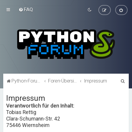
FAQ
S
Python-Forum.de
Foren-Übersicht
Impressum
u
Impressum
c
h
Verantwortlich für den Inhalt:
Tobias Rettig
e
Clara-Schumann-Str. 42
75446 Wiernsheim