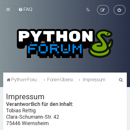
FAQ
S
Python-Forum.de
Foren-Übersicht
Impressum
u
Impressum
c
h
Verantwortlich für den Inhalt:
Tobias Rettig
e
Clara-Schumann-Str. 42
75446 Wiernsheim