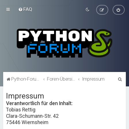
FAQ
S
Python-Forum.de
Foren-Übersicht
Impressum
u
Impressum
c
h
Verantwortlich für den Inhalt:
Tobias Rettig
e
Clara-Schumann-Str. 42
75446 Wiernsheim