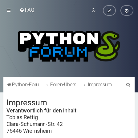
FAQ
S
Python-Forum.de
Foren-Übersicht
Impressum
u
Impressum
c
h
Verantwortlich für den Inhalt:
Tobias Rettig
e
Clara-Schumann-Str. 42
75446 Wiernsheim