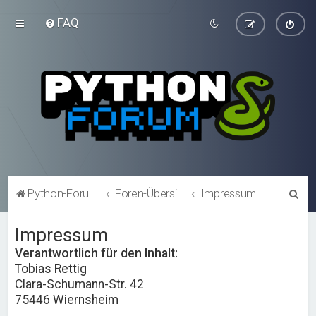
FAQ
S
Python-Forum.de
Foren-Übersicht
Impressum
u
Impressum
c
h
Verantwortlich für den Inhalt:
Tobias Rettig
e
Clara-Schumann-Str. 42
75446 Wiernsheim