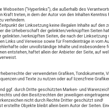
de Webseiten ("Hyperlinks"), die außerhalb des Verantwor
in Kraft treten, in dem der Autor von den Inhalten Kenntn
zu verhindern.
Zeitpunkt der Linksetzung keine illegalen Inhalte auf den 
er die Urheberschaft der gelinkten/verknüpften Seiten hat 
er gelinkten /verknüpften Seiten, die nach der Linksetzung 
en Links und Verweise sowie für Fremdeinträge in vom Au
 fehlerhafte oder unvollständige Inhalte und insbesondere
n entstehen, haftet allein der Anbieter der Seite, auf we
 verweist.
ie Urheberrechte der verwendeten Grafiken, Tondokumente,
equenzen und Texte zu nutzen oder auf lizenzfreie Grafi
und ggf. durch Dritte geschützten Marken- und Warenzeic
chts und den Besitzrechten der jeweiligen eingetragenen
rkenzeichen nicht durch Rechte Dritter geschützt sind!
st erstellte Objekte bleibt allein beim Autor der Seiten. E