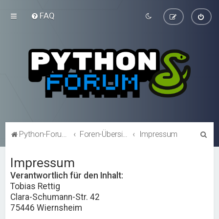
FAQ
S
Python-Forum.de
Foren-Übersicht
Impressum
u
Impressum
c
h
Verantwortlich für den Inhalt:
Tobias Rettig
e
Clara-Schumann-Str. 42
75446 Wiernsheim