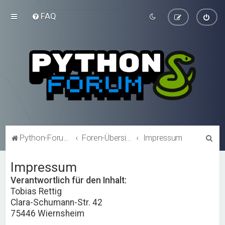
FAQ
S
Python-Forum.de
Foren-Übersicht
Impressum
u
Impressum
c
h
Verantwortlich für den Inhalt:
Tobias Rettig
e
Clara-Schumann-Str. 42
75446 Wiernsheim