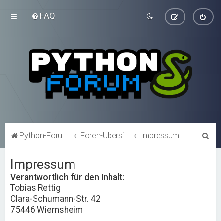
FAQ
S
Python-Forum.de
Foren-Übersicht
Impressum
u
Impressum
c
h
Verantwortlich für den Inhalt:
Tobias Rettig
e
Clara-Schumann-Str. 42
75446 Wiernsheim