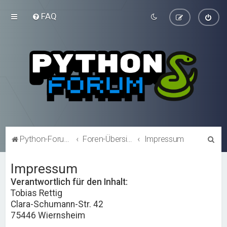
FAQ
S
Python-Forum.de
Foren-Übersicht
Impressum
u
Impressum
c
h
Verantwortlich für den Inhalt:
Tobias Rettig
e
Clara-Schumann-Str. 42
75446 Wiernsheim