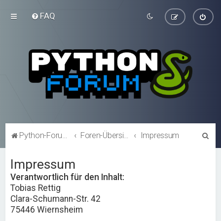
FAQ
S
Python-Forum.de
Foren-Übersicht
Impressum
u
Impressum
c
h
Verantwortlich für den Inhalt:
Tobias Rettig
e
Clara-Schumann-Str. 42
75446 Wiernsheim