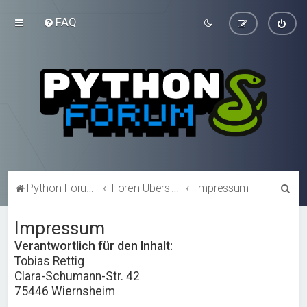
FAQ
S
Python-Forum.de
Foren-Übersicht
Impressum
u
Impressum
c
h
Verantwortlich für den Inhalt:
Tobias Rettig
e
Clara-Schumann-Str. 42
75446 Wiernsheim