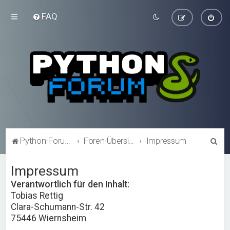
FAQ
S
Python-Forum.de
Foren-Übersicht
Impressum
u
Impressum
c
h
Verantwortlich für den Inhalt:
Tobias Rettig
e
Clara-Schumann-Str. 42
75446 Wiernsheim