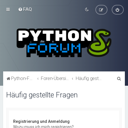
FAQ
S
Python-Forum.de
Foren-Übersicht
Häufig gestellte Fragen
u
Häufig gestellte Fragen
c
h
e
Registrierung und Anmeldung
Wozu muss ich mich registrieren?