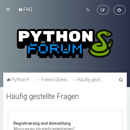
FAQ
S
Python-Forum.de
Foren-Übersicht
Häufig gestellte Fragen
u
Häufig gestellte Fragen
c
h
e
Registrierung und Anmeldung
Wozu muss ich mich registrieren?