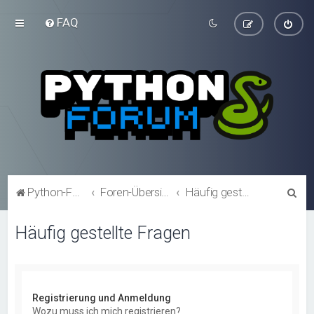
FAQ
S
Python-Forum.de
Foren-Übersicht
Häufig gestellte Fragen
u
Häufig gestellte Fragen
c
h
e
Registrierung und Anmeldung
Wozu muss ich mich registrieren?