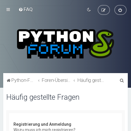
FAQ
S
Python-Forum.de
Foren-Übersicht
Häufig gestellte Fragen
u
Häufig gestellte Fragen
c
h
e
Registrierung und Anmeldung
Wozu muss ich mich registrieren?