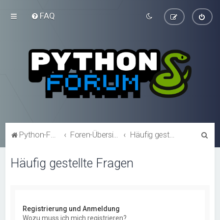
FAQ
S
Python-Forum.de
Foren-Übersicht
Häufig gestellte Fragen
u
Häufig gestellte Fragen
c
h
e
Registrierung und Anmeldung
Wozu muss ich mich registrieren?