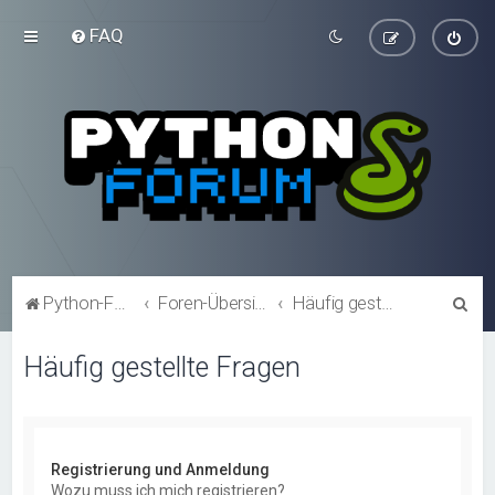
FAQ
S
Python-Forum.de
Foren-Übersicht
Häufig gestellte Fragen
u
Häufig gestellte Fragen
c
h
e
Registrierung und Anmeldung
Wozu muss ich mich registrieren?