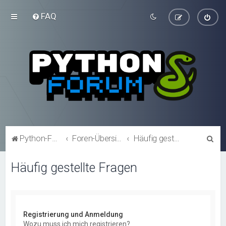
FAQ
S
Python-Forum.de
Foren-Übersicht
Häufig gestellte Fragen
u
Häufig gestellte Fragen
c
h
e
Registrierung und Anmeldung
Wozu muss ich mich registrieren?