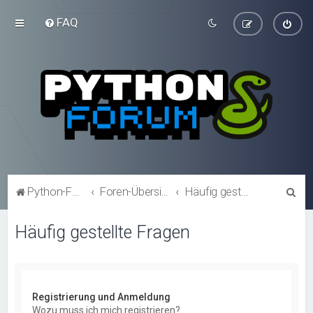
FAQ
S
Python-Forum.de
Foren-Übersicht
Häufig gestellte Fragen
u
Häufig gestellte Fragen
c
h
e
Registrierung und Anmeldung
Wozu muss ich mich registrieren?