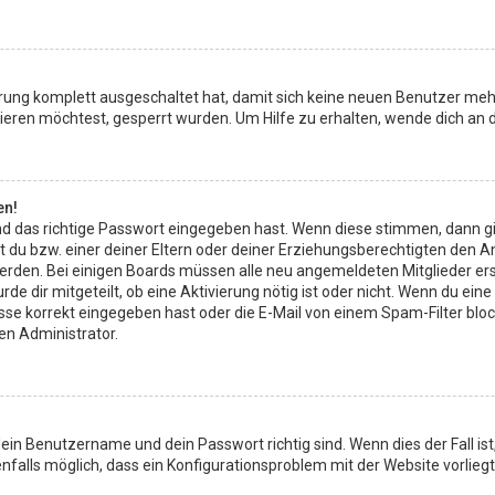
ierung komplett ausgeschaltet hat, damit sich keine neuen Benutzer meh
eren möchtest, gesperrt wurden. Um Hilfe zu erhalten, wende dich an d
en!
d das richtige Passwort eingegeben hast. Wenn diese stimmen, dann g
t du bzw. einer deiner Eltern oder deiner Erziehungsberechtigten den A
rt werden. Bei einigen Boards müssen alle neu angemeldeten Mitglieder e
rde dir mitgeteilt, ob eine Aktivierung nötig ist oder nicht. Wenn du ein
 korrekt eingegeben hast oder die E-Mail von einem Spam-Filter blockie
en Administrator.
dein Benutzername und dein Passwort richtig sind. Wenn dies der Fall i
enfalls möglich, dass ein Konfigurationsproblem mit der Website vorlieg