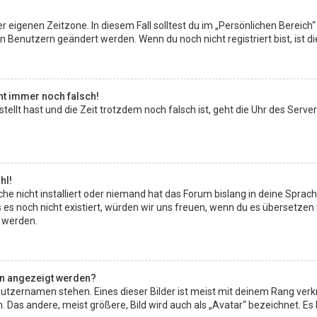
r eigenen Zeitzone. In diesem Fall solltest du im „Persönlichen Bereich“
en Benutzern geändert werden. Wenn du noch nicht registriert bist, ist die
eht immer noch falsch!
estellt hast und die Zeit trotzdem noch falsch ist, geht die Uhr des Serve
hl!
e nicht installiert oder niemand hat das Forum bislang in deine Sprach
lls es noch nicht existiert, würden wir uns freuen, wenn du es übersetz
 werden.
en angezeigt werden?
utzernamen stehen. Eines dieser Bilder ist meist mit deinem Rang verkn
as andere, meist größere, Bild wird auch als „Avatar“ bezeichnet. Es ha