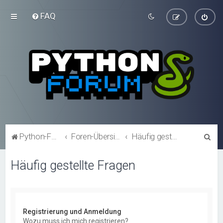
FAQ
S
Python-Forum.de
Foren-Übersicht
Häufig gestellte Fragen
u
Häufig gestellte Fragen
c
h
e
Registrierung und Anmeldung
Wozu muss ich mich registrieren?