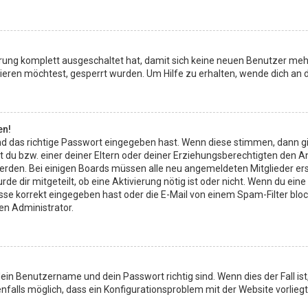
ierung komplett ausgeschaltet hat, damit sich keine neuen Benutzer meh
eren möchtest, gesperrt wurden. Um Hilfe zu erhalten, wende dich an d
en!
d das richtige Passwort eingegeben hast. Wenn diese stimmen, dann g
t du bzw. einer deiner Eltern oder deiner Erziehungsberechtigten den A
rt werden. Bei einigen Boards müssen alle neu angemeldeten Mitglieder e
rde dir mitgeteilt, ob eine Aktivierung nötig ist oder nicht. Wenn du ein
 korrekt eingegeben hast oder die E-Mail von einem Spam-Filter blockie
en Administrator.
dein Benutzername und dein Passwort richtig sind. Wenn dies der Fall i
enfalls möglich, dass ein Konfigurationsproblem mit der Website vorlieg