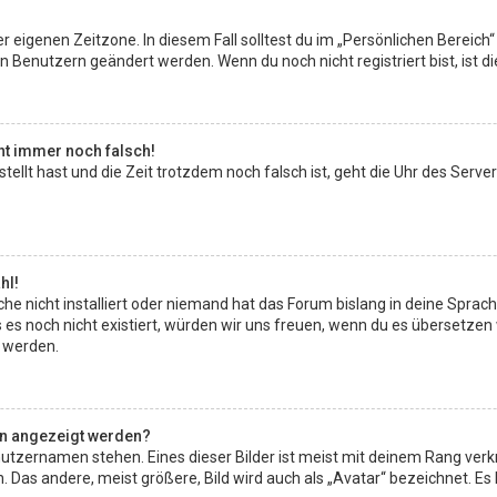
r eigenen Zeitzone. In diesem Fall solltest du im „Persönlichen Bereich“
en Benutzern geändert werden. Wenn du noch nicht registriert bist, ist die
eht immer noch falsch!
estellt hast und die Zeit trotzdem noch falsch ist, geht die Uhr des Serve
hl!
e nicht installiert oder niemand hat das Forum bislang in deine Sprach
lls es noch nicht existiert, würden wir uns freuen, wenn du es übersetz
 werden.
en angezeigt werden?
utzernamen stehen. Eines dieser Bilder ist meist mit deinem Rang verkn
as andere, meist größere, Bild wird auch als „Avatar“ bezeichnet. Es ha