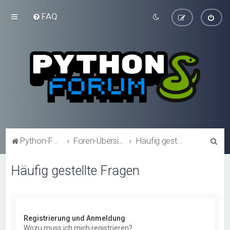
FAQ
S
Python-Forum.de
Foren-Übersicht
Häufig gestellte Fragen
u
Häufig gestellte Fragen
c
h
e
Registrierung und Anmeldung
Wozu muss ich mich registrieren?