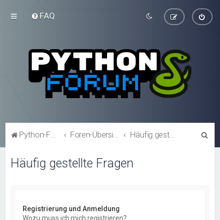
FAQ
S
Python-Forum.de
Foren-Übersicht
Häufig gestellte Fragen
u
Häufig gestellte Fragen
c
h
e
Registrierung und Anmeldung
Wozu muss ich mich registrieren?